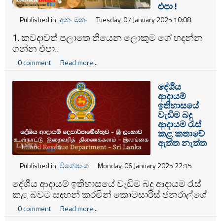
එපා !
Published in
අනං මනං
Tuesday, 07 January 2025 10:08
1. කවදාවත් පලාතෙ තියෙන ලොකුම ගේ හදන්න
ගන්න එපා..
0 comment
Read more...
දේශීය
ආදායම්
ඉතිහාසයේ
වැඩිම බදු
ආදායම රැස්
කළ කතාවේ
ඇත්ත නැත්ත
Published in
විශේෂාංග
Monday, 06 January 2025 22:15
දේශීය ආදායම් ඉතිහාසයේ වැඩිම බදු ආදායම රැස්
කළ බවට සඳහන් කරමින් කොමසාරිස් ජනරාල්ගේ
ලිපියක් පසු ගිය දිනවල මාධ්‍ය තුළ පළවුණී.
0 comment
Read more...