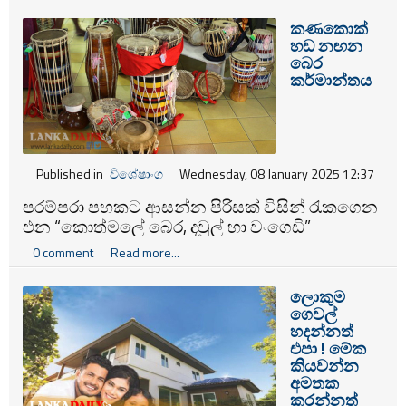
කණකොක්
හඬ නඟන
බෙර
කර්මාන්තය
Published in
විශේෂාංග
Wednesday, 08 January 2025 12:37
පරම්පරා පහකට ආසන්න පිරිසක්‌ විසින්‌ රැකගෙන
එන “කොත්මලේ බෙර, දවුල්‌ හා වංගෙඩි”
කර්මාන්තය රැකගැනීමට සහාය ලබාදෙන ලෙස
0 comment
Read more...
ගම්පොළ වැළිගඟ ගම්මානයේ කර්මාන්තකරුවෝ
රජයෙන්‌ ඉල්ලා සිටිති.
ලොකුම
ගෙවල්
හදන්නත්
එපා ! මේක
කියවන්න
අමතක
කරන්නත්