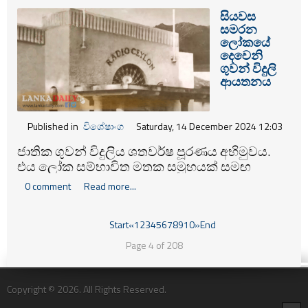
සියවස
සමරන
ලෝකයේ
දෙවෙනි
ගුවන් විදුලි
ආයතනය
Published in
විශේෂාංග
Saturday, 14 December 2024 12:03
ජාතික ගුවන් විදුලිය ශතවර්ෂ පූරණය අභිමුවය.
එය ලෝක සම්භාවිත මතක සමූහයක් සමඟ
ගොඩනැඟෙන අසිරිමත් කතාවකි.
0 comment
Read more...
Start
«
1
2
3
4
5
6
7
8
9
10
»
End
Page 4 of 208
Copyright © 2026. All Rights Reserved.