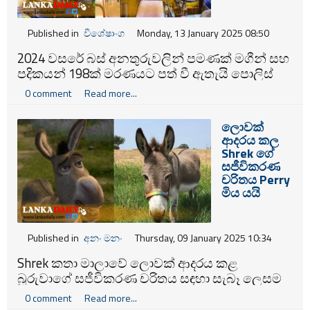
Published in
විශේෂාංග
Monday, 13 January 2025 08:50
2024 වසරේ බස් අනතුරුවලින් පමණක් මගීන් සහ
පදිකයන් 198ක් මරණයට පත් වී ඇතැයි පොලිස්
දෙපාර්තමේන්තු සංඛ්‍යා ලේඛනවලින් අනාවරණය
0 comment
Read more...
වී ඇති බව වාර්තා වී තිබිණි.
ලොවක්
ආදරය කල
Shrek ගේ
සජීවිකරණ
චරිතය Perry
මිය යයි
Published in
අනං මනං
Thursday, 09 January 2025 10:34
Shrek කතා මාලාවේ ලොවක් ආදරය කළ
බූරුවාගේ සජීවිකරණ චරිතය සඳහා සැබෑ ලෙසම
යොදාගත් බූරුවා මියගොස් තිබෙනවා.
0 comment
Read more...