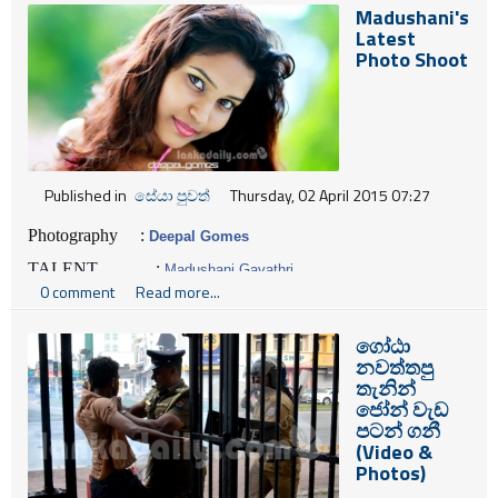
Madushani's
Latest
Photo Shoot
Published in
සේයා පුවත්
Thursday, 02 April 2015 07:27
Photography :
Deepal Gomes
TALENT :
Madushani Gayathri
0 comment
Read more...
Edit & Creation :
Sanjeewa Vidanagamage
ගෝඨා
නවත්තපු
තැනින්
ජෝන් වැඩ
පටන් ගනී
(Video &
Photos)