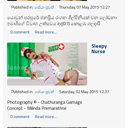
Published in
සේයා පුවත්
Thursday, 07 May 2015 12:27
යොවුන් පරපුරේ ජනප්‍රිය රංගන ශිල්පිනියක් වන ලෝචනා
ඉමාශිගේ විවාහ උත්සවය අද(07) කොළඹ ගලදාරි
හෝටලයේදී උඩරට චාරිත්‍රානුකූලව මේ වනවිට
0 comment
Read more...
පැවැත්වෙනවා.
Sleepy
Nurse
Published in
සේයා පුවත්
Saturday, 02 May 2015 12:37
Photography © - Chathuranga Gamage
Concept - Milinda Premarathne
Models - Nilu Tanasha, Nishan ID
0 comment
Read more...
Hair & Makeup - Dushmantha Shanaka Kumara
Costume - Mark Stevensont (USA)