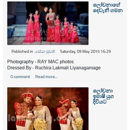
ඕන කාරණයක්.
ලෝචනාගේ
දෙවැනි ගමන
Published in
සේයා පුවත්
Saturday, 09 May 2015 16:29
Photography - RAY MAC photos
Dressed By - Ruchira Lakmali Liyanagamage
Florist - Blooming Flora Dilum Bandara
0 comment
Read more...
ලෝචනා
ඉමාෂි යුග
දිවියට