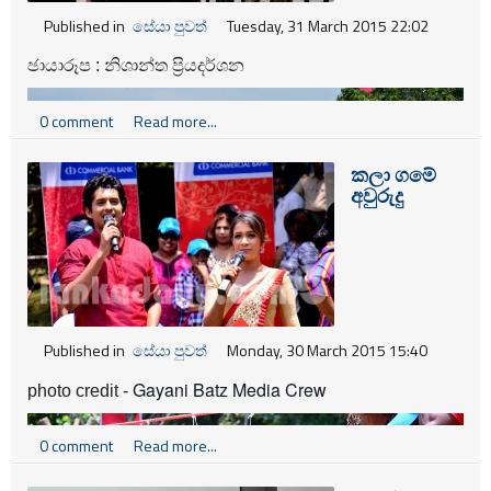
Published in
සේයා පුවත්
Tuesday, 31 March 2015 22:02
ඡායාරූප : නිශාන්ත ප්‍රියදර්ශන
0 comment
Read more...
කලා ගමේ
අවුරුදු
Published in
සේයා පුවත්
Monday, 30 March 2015 15:40
Gayani Batz Media Crew
photo credit -
0 comment
Read more...