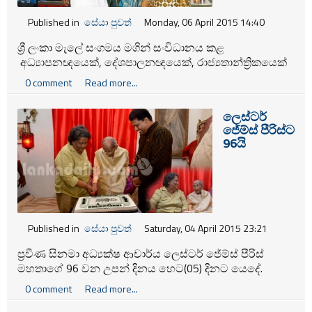
Published in
සේයා පුවත්
Monday, 06 April 2015 14:40
ශ්‍රී ලංකා මැලේ සංගමය මගින් සංවිධානය කළ
අධ්‍යාපනඥයෙක්, දේශපාලනඥයෙක්, රාජ්‍යතාන්ත්‍රිකයෙක්
වූ ටී බී ජයා මහතාගේ 125 වන ජන්ම දින සැමරුම සහ ශ්‍රී
0 comment
Read more...
ලංකා මැලේ භාෂා දිනය සැමරීම පසුගියදා කොළඹ නව
නගර ශාලාවේදී පැවැත් විණි.
ලෙස්ටර්
ජේම්ස් පීරිස්ට
96යි
Published in
සේයා පුවත්
Saturday, 04 April 2015 23:21
ප්‍රවීණ සිනමා අධ්‍යක්ෂ ආචාර්ය ලෙස්ටර් ජේම්ස් පීරිස්
මහතාගේ 96 වන උපන් දිනය හෙට(05) දිනට යෙදේ.
0 comment
Read more...