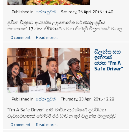
Published in
සේයා පුවත්
Saturday, 25 April 2015 11:40
ප්‍රවීන චිත්‍රපට අධ්‍යක්ෂ උදයකාන්ත වර්ණකුලසූරිය
මහතාගේ 17 වන නිර්මාණය වන ගින්දරී චිත්‍රපටයේ මංගල
දැක්ම ඊයේ දින 24 රීගල් සිනමාශාලාවේදී පැවැත්විණි. මෙම
0 comment
Read more...
චිත්‍රපටය බහුභූතයෝ චිත්‍රපටයේ දෙවැනි කොටස ලෙස
නිර්මාණය වී ඇත.
ඩිලන්ත සහ
ඉන්ෆාස්
සමඟ "I'm A
Safe Driver"
Published in
සේයා පුවත්
Thursday, 23 April 2015 12:28
"I'm A Safe Driver" නම් මාර්ග ආරක්ෂණ ප්‍රවර්ධන
වැඩසටහනක් මෝටර් රථ ධාවන ශුර ඩිලන්ත මාලගමුව
සහ ගයන ශිල්පී ඉන්ෆාස්ගේ මුලිකත්වයෙන් ආරම්භ කර
0 comment
Read more...
ඇත.