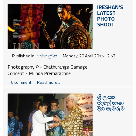
IRESHAN'S
LATEST
PHOTO
SHOOT
Published in
සේයා පුවත්
Monday, 20 April 2015 12:53
Photography © - Chathuranga Gamage
Concept - Milinda Premarathne
Model - Ireshan Perera
0 comment
Read more...
Costume - Mark Stevensont (USA)
Location - Battaramulla
ශ්‍රී ලංකා
Retouch - Kasun Jananjaya
මැලේ භාෂා
දින සැමරුම