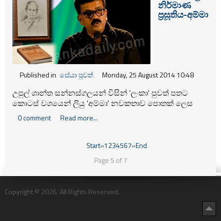
නිර්මාණ
ප‍්‍රසූතිය-අම්මා
Published in
සේයා පුවත්
Monday, 25 August 2014 10:48
උපුල් ශාන්ත සන්නස්ගලයන් විසින් 'ලංකා' පුවත් පතට
කොටස් වශයෙන් ලියු 'අම්මා' නවකතාව පොතක් ලෙස
දොරට වැඩීම අගෝස්තු 24 (ඊයේ) දින සවස 4ට මහරගම
0 comment
Read more...
යොවුන් රඟහලේදී පැවැත්වුනි.
Start
«
1
2
3
4
5
6
7
»
End
Page 5 of 7
Copyright © 2026. All Rights Reserved.