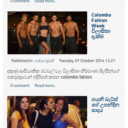
0 comment
Read more...
Colombo
Fahion
Week
විලාසිතා
දැක්ම
Published in
සේයා පුවත්
Tuesday, 07 October 2014 12:27
දකුණු ආසියාතික රටවල් වල විලාසිතා නිර්මාණ ශිල්පීන්ගේ
එකමුතුවෙන් ඉදිරිපත් කරන
colombo fahion
week
විලාසිතා දැක්ම පසුගියදා මීගමුව Jet Ving
0 comment
Read more...
හෝටලයේ වෙරළ තීරයේදී උත්කර්ෂවත් අන්දමින්
පැවැත්වුණි. එය ලංකාවේ පැවැත්වෙන දැවැන්තම විලාසිතා
ගයනි බැට්ස්
දැක්මයි.
ගේ උපන්දින
සාදය