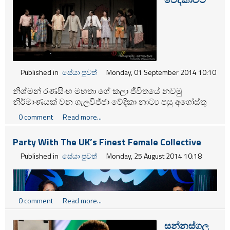
Published in
සේයා පුවත්
Monday, 01 September 2014 10:10
නිශ්මන් රණසිංහ මහතා ගේ කලා ජීවිතයේ නවමු
නිර්මාණයක් වන ගැලවිජ්ජා වේදිකා නාට්‍ය පසු අගෝස්තු
26,27 යන දිනයන්හි මරදාන ටවර් රඟහලේදී කරලිය වුනි.
0 comment
Read more...
පහතින් දැක්වෙන්නේ එහි සොදුරු අවස්ථා කිහිපයකි.
Party With The UK’s Finest Female Collective
Published in
සේයා පුවත්
Monday, 25 August 2014 10:18
0 comment
Read more...
සන්නස්ගල