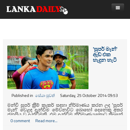
නිවස
පුවත්
Gossip
විදෙස්
'සුපර් මෑන්'
ඇඩ් එක
විමසීම්
ක්‍රීඩා
හැදුන හැටි
Advertise with us
කලා
කාලීන සංවාද
විශේෂාංග
Published in
සේයා පුවත්
Saturday, 25 October 2014 09:53
Life
මන්චි සුපර් ක‍්‍රීම් කැකර් සඳහා නිර්මාණය කරන ලද 'සුපර්
මෑන්' වෙළඳ දැන්වීම මේවනවිට බොහෝ දෙනෙකු අතර
විඩියෝ ගැලරිය
ජනප‍්‍රිය වූ දැන්වීමකි. එම දැන්වීම නිර්මාණයකොට තිබුනේ
නිලාන් කුරේගේ හිමිකාරිත්වය යටතේ පවතින
Sky
0 comment
Read more...
Entertainment
ආයතනය විසිනි.