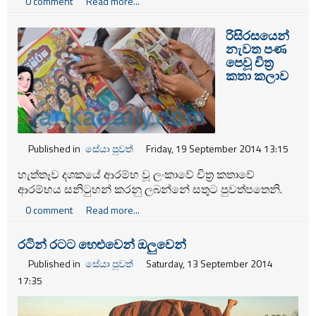
0 comment
Read more...
රිසිරසයෙන්
නැවත පණ
පෙවූ චිත්‍ර
කතා කලාව
Published in
සේයා පුවත්
Friday, 19 September 2014 13:15
හැත්තෑව දශකයේ ආරම්භ වූ ලංකාවේ චිත්‍ර කතාවේ
ආරම්භය සනිටුහන් කරනු ලබන්නේ සතුට පුවත්පතෙනි.
එය 1972 දී ආරම්භ වූ අතර ඉන් අනතුරුව 1975 දී සිත්තර
0 comment
Read more...
පුවත්පත ආරම්භ වන අතර ඉන් අනතුරුව 80 දශකයේදී
සත්සිරි පුවත්පත ආරම්භ වේ. කෙසේ නමුත් ක්‍රමයෙන්
රටින් රටට හෙළුවෙන් ඔලුවෙන්
වර්ධන වූ මෙම පුවත්පත් කලාව 80 දශකයේ අවසන් වීමත්
සමග අවසන්වේ.
Published in
සේයා පුවත්
Saturday, 13 September 2014
17:35