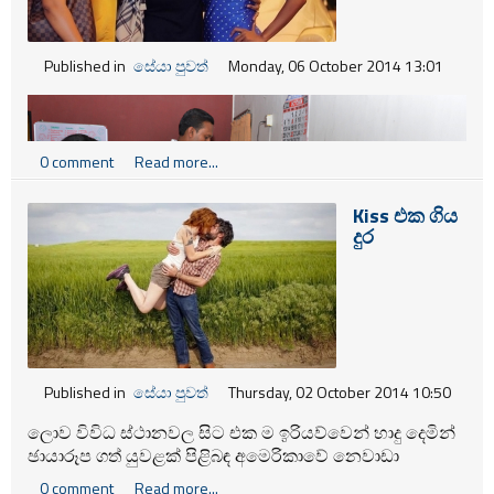
Published in
සේයා පුවත්
Monday, 06 October 2014 13:01
0 comment
Read more...
Kiss එක ගිය
දුර
Published in
සේයා පුවත්
Thursday, 02 October 2014 10:50
ලොව විවිධ ස්ථානවල සිට එක ම ඉරියව්වෙන් හාදු දෙමින්
ඡායාරූප ගත් යුවළක් පිළිබඳ අමෙරිකාවේ නෙවාඩා
ප්‍රාන්තයෙන් වාර්තා වෙයි.
0 comment
Read more...