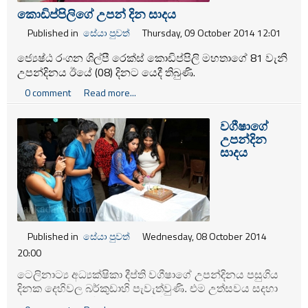
කොඩිප්පිලිගේ උපන් දින සාදය
Published in
සේයා පුවත්
Thursday, 09 October 2014 12:01
ජ්‍යෙෂ්ඨ රංගන ශිල්පී රෙක්ස් කොඩිප්පිලි මහතාගේ 81 වැනි
උපන්දිනය ඊයේ (08) දිනට යෙදී තිබුණි.
0 comment
Read more...
වගීෂාගේ
උපන්දින
සාදය
Published in
සේයා පුවත්
Wednesday, 08 October 2014
20:00
ටෙලිනාට්‍ය අධ්‍යක්ෂිකා දීප්ති වගීෂාගේ උපන්දිනය පසුගිය
දිනක දෙහිවල බර්කුඩාහි පැවැත්වුණි. එම උත්සවය සදහා
කලාකරුවන් රාශියක් සහභාගී විය.