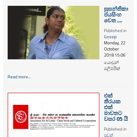
සුසන්තිකා
ජයසිංහ
වෙත ....
Published in
Gossip
Monday, 22
October
2018 15:06
යොවුන්
ඔලිම්පික්
උළෙලේදී
Read more...
ලෝකඩ
පදක්කමක්
දිනූ හලාවත
එක්
පාරමී වසන්ති
තීරයක
මාරිස්ටෙලා ,
එක්
මෙයට පෙර
මාවතට
තමා වෙත
වසර 05 යි
ලබා දෙන්නට
Published in
පොරොන්දු වූ
පුවත්
බොහෝ දෑ