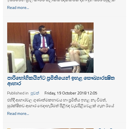
උපන් පාරමි වසන්ති මාරිස්ටෙලා අද (20 දා) උදෑසන දිවයිනට
Read more...
පැමිණියාය.
පාරිභෝගිකයින්ට ප්‍රමිතියෙන් ඉහළ සෞඛ්‍යාරක්‍ෂිත
ආහාර
Published in
පුවත්
Friday, 19 October 2018 12:05
එහිදී ආහාරවල ගුණාත්මකභාවය හා ප්‍රමිතිය ඉහළ නැංවීමත්,
සුරක්ෂිතව ආහාර බෙදාහැරීමත් පිළිබඳ වැඩපිළිවෙළක් ගැන ඊයේ
(18දා) සාකච්ඡාවට බඳුන් විය.
Read more...