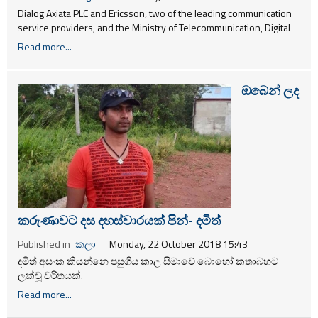
Dialog Axiata PLC and Ericsson, two of the leading communication
service providers, and the Ministry of Telecommunication, Digital
Infrastructure and Foreign Employment, signed a Memorandum of
Read more...
Understanding to set up Sri Lanka’s first 5G Innovation Center.
ඔබෙන් ලද
කරුණාවට දස දහස්වාරයක් පින්- දමිත්
Published in
කලා
Monday, 22 October 2018 15:43
දමිත් අසංක කියන්නෙ පසුගිය කාල සීමාවේ බොහෝ කතාබහට
ලක්වූ චරිතයක්.
Read more...