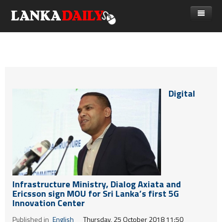
නිවස
පුවත්
Gossip
විදෙස්
Digital
විමසීම්
ක්‍රීඩා
Advertise with us
කලා
කාලීන සංවාද
විශේෂාංග
Life
Infrastructure Ministry, Dialog Axiata and
Ericsson sign MOU for Sri Lanka’s first 5G
විඩියෝ ගැලරිය
Innovation Center
Published in
English
Thursday, 25 October 2018 11:50