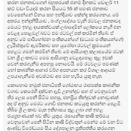
කරන ජනතාවගෙන් බහුතරයක් එනම් දිනකට ඩොලර් 11
කට් වඩා වියදම් කරන සියයට 55 ක් පමණ ජනතාව
වෙසෙන්නේ චීනය සහ ඉන්දියාව කේන්ද්‍ර කරගෙනය. මේ
අතරය ඉන්දුනිසීයාව , බංග්ලාදේශය වැනි රටවල ජනතාවද
මෙයට ඉහළ දායකත්වයක් ලබාදෙමින් ලෝකයෙ නැගී එන
වෙළඳ පොළවල් බවට එම රටවල් පත් කරමින් තිබේ. ඒ
අනුව මේ පාරිභෝජන පංතිකයන්ගේ (මධ්‍යම පංතිකයන්ගේ)
ලැයිස්තුවේ ඇමරිකාව සහ යුරෝපා රටවල් ක්‍රමයෙන්
පහළට ගමන් කරමින් තිබේ. මේ ආසියානු කලාපයේම රටක්
වන ශ්‍රී ලංකාවට මෙම ආසියානු වෙළඳපොළ තුළ ඉඩක්
වෙන් කරගැනීම අපහසු නොවෙයි. මේ රටවලට පමණක්
හෝ කාබනික ආහාර වර්ග අපනයන කර විශාල ආදායම්
උපයාගැනීමේ අවස්ථාව අප මඟ හැරිය යුතු නැත.
කොහොම නමුත් ජනාධිපති ගෝඨාභය රාජපක්ෂ කාබනික
වගාව කෙරෙහි දක්වන දැඩි උනන්දුව සහ ඒ වෙනුවෙන්
තිර ලෙස පෙනී සිටීම පහසු, ජනප්‍රිය තීන්දුවක් නොවුණත්
අද ඒ අනුව මෙරට ගොවි ජනතාව කටයුතු කරන්න පෙළඹී
තිබීම ශ්‍රි ලංකාව මෑත ඉතිහාසය තුළ ලබා ගත් ඉහළ
ජයග්‍රහණයක් බව කිව යුතුය. රසායනික කෘෂි කර්මය
වෙනුවෙන් පෙනී සිටින කෘෂි විද්වතුන් මෙන්ම මේ වන විට
ආණ්ඩු විරෝධයම සිය දේශපාලන ප්‍රතිපත්තිය කරගෙන