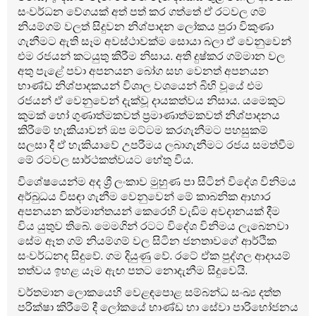
සංවර්ධන වේගයක් අත් පත් කර ගත්තේ ඒ රටවල ගම්
නියම්ගම් වලත් සිදුවන නිශ්පාදන ලෝකය පුරා විකුණා
ගැනීමට ඇති සෑම අවස්ථාවක්ම සොයා බලා ඒ වෙනුවෙන්
එම රජයන් කටයුතු කිරීම නිසාය. අති දුෂ්කර ගම්මාන වල
අතු පැළේ පවා අපනයන බෝග සහ වෙනත් අපනයන
භාණ්ඩ නිශ්පාදකයන් විශාල වශයෙන් බිහි වූයේ එම
රජයන් ඒ වෙනුවෙන් දැක්වූ දායකත්වය නිසාය. යමෙකුට
කුමක් හෝ ගුණාත්මකවත් ප්‍රමාණාත්මකවත් නිශ්පාදනය
කිරීමේ හැකියාවන් ඔප මට්ටම කරගැනීමට පහසුකම්
සලසා දී ඒ හැකියාවේ උපරීමය ලබාගැනීමට රජය සමත්වීම
මේ රටවල සාර්ථකත්වයට හේතු විය.
විශේෂයෙන්ම අද ශ්‍රී ලංකාව මුහුණ පා සිටින් විදේශ විනිමය
අර්බුධය විසඳා ගැනීම වෙනුවෙන් මේ කාබනික ආහාර
අපනයන කර්මාන්තයන් කෙරෙහි වැඩිම අවදානයක් දීම
විය යුතුව තිබේ. මෙමගින් රටට විදේශ විනිමය ලැබෙනවා
සේම ඈත ගම් නියම්ගම් වල සිටින ජනතාවගේ ආර්ථික
සංවර්ධනද සිදුවේ. ගම දියුණු වේ. රටේ ඒක පුද්ගල ආදායම්
තත්වය ඉහළ යෑම ඇඟ පතට නොදැනීම සිදුවෙයි.
වර්තමාන ලොකයෙහි වෙළඳපොළ සම්බන්ධ සංඛ්‍ය දත්ත
පරික්ෂා කිරීමේ දී ලෝකයේ භාණ්ඩ හා සේවා පාරිභෝජනය