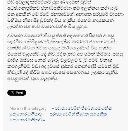
මඩ අවලාද කප්පරකට මුහුණ දෙමින් වුවත්
අධිෂ්ඨානපූර්කව ජනාධිපතිවරයා තම ඉලක්කය කරා යෑම
එක අතකින් මේ රටේ ජනතාවගේ, අනාගත පරපුරේ වාසනා
මහිමය නිසා සිදු වූවක්ද විය හැකිය. එහෙම නායකයන්
ලබන්න ජනතාව වාසනාවන්ත විය යුතුය.
අවසාන වශයෙන් කිව යුත්තේ අද මේ ගත් පියවර ආපසු
හැරවීමට කිසිදු ඉඩක් නොතැබීම මෙරටේ ජනතාවගෙත්
වගකීමක් වන බවය. යායුතු මාර්ගය දුෂ්කර විය හැකිය.
එහෙත් වැදගත්ම දේ නිවැරදි තැනට අප ගමන් කිරීමය. පහසු
මාර්ග ඔස්සෙ ගොස් බොරු වළවලට වැටි රටම විනාශ
කරගැනීමට වඩා අද දවසේ දුෂ්කර කොන්දේසි යටතේ වුව
නිවැරදි දේ කිරීම හෙට දවසේ සෞභාග්‍යය උදාකර ගැනීම
වෙනුවෙන් වඩා වැදගත්ය.
More in this category:
« පරාජය වෙමින් තිබේන රසායනික
පොහොර මා‍ෆියාව
පරාජය වෙමින් තිබෙන රසායනික
පොහොර මා‍ෆියාව »