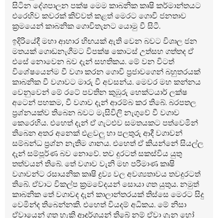
සිටින දේශපාලන පක්ෂ මෙම කාබනික කෘෂි කර්මාන්තයට
එරෙහිව කවරක් කිව්වත් කළත් මෙරට ගොවි ජනතාව
ක්‍රමයෙන් කාබනික ගොවිතැනට යොමු වී සිටී.
ඉදිරියේදී මහා ආහාර හිඟයක් ඇති වෙන බවට විශාල ජන
මතයක් ගොඩනැගීමට විපක්ෂ කොටස් උත්සහ ගත්තද ඒ
එසේ නොවෙන බව දැන් සහතිකය. මේ වන විටත්
විශේෂයෙන්ම වී වගා කරන ගොවි ප්‍රජාවගෙන් බහුතරයක්
කාබනික වී වගාවට මාරු වී අවසන්ය. මෙවර මහ කන්නය
වෙනුවෙන් මේ රටේ පවතින කුඹුරු හෙක්ටයාර් ලක්ෂ
අටෙන් පහකම, වී වගාව දැන් ආරම්බ කර තිබේ. බරපතල
ප්‍රශ්නයක්ව තිබෙන බවට මැසිවිලි නැගුවේ වී වගාව
කෙරෙහිය. එහෙත් දැන් ඒ ගැටළුව සමතයකට පත්වෙමින්
තිබෙන අතර අනෙක් එළවලු හා පලතුරු ආදී වගාවන්
සම්බන්ධ ප්‍රශ්න නැතිම ගානය. එහෙත් ඒ කියන්නේ සියල්ල
දැන් සම්පූර්ණ බව නොවේ. තව දුරටත් සකස්විය යුතු
තත්වයන් තිබේ. තේ වගාව වැනි මහ පරිමාණ කෘෂි
වගාවන්ට රසායනික කෘෂි ද්‍රව්‍ය වල අවශ්‍යතාවය තවදුරටත්
තිබේ. ඒවාට විකල්ප ක්‍රමවේදයන් සොයා ගත යුතුය. නමුත්
කාබනික තේ වගාවද දැන් කාලාන්තරයක් තිස්සෙ මෙරට සිදු
වෙමින්ද තිබෙන්නකි. එහෙත් වියදම් අධිකය. මේ නිසා
ඒවායෙන් ගත හැකි ආදර්ශයන් තිබේ නම් ඒවා ගැන හෝ