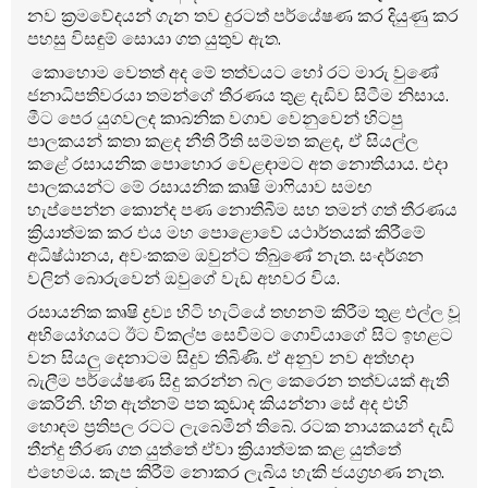
නව ක්‍රමවේදයන් ගැන තව දුරටත් පර්යේෂණ කර දියුණු කර
පහසු විසඳුම් සොයා ගත යුතුව ඇත.
කොහොම වෙතත් අද මේ තත්වයට හෝ රට මාරු වුණේ
ජනාධිපතිවරයා තමන්ගේ තීරණය තුළ දැඩිව සිටීම නිසාය.
මීට පෙර යුගවලද කාබනික වගාව වෙනුවෙන් හිටපු
පාලකයන් කතා කළද නීති රීති සම්මත කළද, ඒ සියල්ල
කළේ රසායනික පොහොර වෙළඳාමට අත නොතියාය. එදා
පාලකයන්ට මේ රසායනික කෘෂි මා‍ෆියාව සමඟ
හැප්පෙන්න කොන්ද පණ නොතිබීම සහ තමන් ගත් තීරණය
ක්‍රියාත්මක කර එය මහ පොළොවේ යථාර්තයක් කිරීමේ
අධිෂ්ඨානය, අවංකකම ඔවුන්ට තිබුණේ නැත. සංදර්ශන
වලින් බොරුවෙන් ඔවුගේ වැඩ අහවර විය.
රසායනික කෘෂි ද්‍රව්‍ය හිටි හැටියේ තහනම් කිරීම තුළ එල්ල වූ
අභියෝගයට ඊට විකල්ප සෙවීමට ගොවියාගේ සිට ඉහළට
වන සියලු දෙනාටම සිදුව තිබිණි. ඒ අනුව නව අත්හදා
බැලීම පර්යේෂණ සිදු කරන්න බල කෙරෙන තත්වයක් ඇති
කෙරිනි. හිත ඇත්නම් පත කුඩාද කියන්නා සේ අද එහි
හොඳම ප්‍රතිපල රටට ලැබෙමින් තිබේ. රටක නායකයන් දැඩි
තීන්දු තීරණ ගත යුත්තේ ඒවා ක්‍රියාත්මක කළ යුත්තේ
එහෙමය. කැප කිරීම් නොකර ලැබිය හැකි ජයග්‍රහණ නැත.