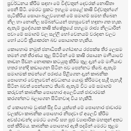
ප්‍රවර්ධනය කිරීම සඳහා මේ විද්වතුන් දෙවරක් නොසිතා
පෙනී සිටී. මෙරට ප්‍රකට ඉහළම පෙළේ කෘෂි විද්වතුන්ගේ
පැටිකිරිය සොයා බැලුවහොත් මේ සමාගම් සමඟ තිබෙන
නිල හා නොනිල සම්බන්ධයන් පහසුවෙන් හඳුනා ගත හැක.
ඇතැම් ප්‍රදේශයක කෘෂි ක්ෂේත්‍රයේ පහළම රාජ්‍ය නිලධාරීන්
පවා මේ සමාගම් වල සල්ලි හෝ වෙනයම් වරදාන වලට
හෝ යටවී ක්‍රියාකරන බව සොයාගත හැකිය.
කොහොම නමුත් ජනාධිපති ගෝඨාභය රජපක්ෂ තිර ලෙසම
තමන් ගත් තීරණය තුළ සිටිමින් මේ කෘෂි රසායන මා‍ෆියාවේ
තාඩන පීඩන නොතකා කටයුතු කිරීම තුළ දැන් මේ මා‍ෆියාව
හතර හන්දි කඩාගෙන සිටින බව පෙන්නට තිබේ. ඇතැම්
සමාගමක් තමන්ගේ පරාජය පිළිගෙන දැන් කාබනික
පොහොර වෙනුවෙන් අවධානය යොමු කිරීමටද සැදී පැහැදී
සිටින බවත් පෙන්නෙට තිබේ. ඇතැම් විට මේ සමාගම්
කරුවන් කාබනික පොහොර අලෙවියත් ජාවාරමක්
කරගන්නට බලාගෙන සිටිනවාද විය හැකියි.
ඒ කොහොම වුණත් සිදු විය යුත්තේ මේ පොහොර ජාවාරම
වලක්වා කාබනික පොහොර නිපදවා ඒ අලෙවි කිරීම
අවස්ථාවන්ද මෙරට ගොවි සහ සුළු ව්‍යාපාරික මහතුන් අතට
පත් කිරීමය. කාබනික පොහොර ඇති පදමින් මෙරට තුළම