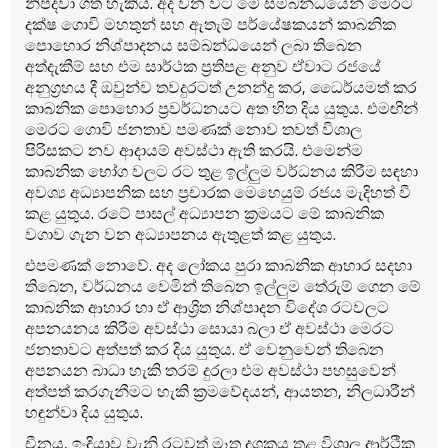
නිපදවා ගත හැකිය. අද වන විට මේ සම්බන්ධයෙන් මෙරට
දක්ෂ ගොවි මහතුන් සහ ඇතැම් පර්යේෂකයන් කාබනික
පොහොර නිශ්පාදනය සම්බන්ධයෙන් ලබා තිබෙන
අත්දැකීම් සහ එම සාර්ථක ප්‍රතිපළ අනුව ඒවාට රජයේ
අනුග්‍රහය දී ඔවුන්ව තවදුරටත් උනන්දු කර, ධෛර්යමත් කර
කාබනික පොහොර ප්‍රවර්ධනයට අත හිත දිය යුතුය. එමඟින්
මෙරට ගොවි ජනතාව පමණක් නොව තවත් විශාල
පිරිසකට නව ආදායම් අවස්ථා ඇති කරයි. එමෙන්ම
කාබනික භෝග වලට රට තුළ ඉල්ලුම වර්ධනය කිරීම සඳහා
අවශ්‍ය අධ්‍යාපනික සහ ප්‍රචාරක මෙහෙයුම් රජය මැදිහත් වී
කළ යුතුය. රටේ පාසල් අධ්‍යාපන ක්‍රමයට මේ කාබනික
වගාව ගැන වන අධ්‍යාපනය ඇතුළත් කළ යුතුය.
එපමණක් නොවේ. අද ලෝකය පුරා කාබනික ආහාර සදහා
තිබෙන, වර්ධනය වෙමින් තිබෙන ඉල්ලුම තේරුම් ගෙන මේ
කාබනික ආහාර හා ඒ ආශ්‍රිත නිශ්පාදන විදේශ රටවලට
අපනයනය කිරීම අවස්ථා සොයා බලා ඒ අවස්ථා මෙරට
ජනතාවට අත්පත් කර දිය යුතුය. ඒ වෙනුවෙන් තිබෙන
අපනයන බාධා හැකි තරම් දුරලා එම අවස්ථා පහසුවෙන්
අත්පත් කරගැනීමට හැකි ක්‍රමවේදයන්, ආයතන, නිලධාරීන්
හඳුන්වා දිය යුතුය.
චීනය, ඉංදියාව වැනි රටවත් මෑත දශකය තුළ විශාල ආර්ථික