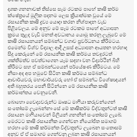
දශක ගනනාවක් තිස්සෙ සෑම රටකම පාහේ කෘෂි කර්ම
ක්ෂේත්‍රයේ මුලික පදනම ලෙස ක්‍රියාත්මක වූයේ මේ
රසායනික කෘෂි ද්‍රව්‍ය යොදා කරන නිශ්පාදන වැඩ
පිළිවෙලය. මේ අනුව මේ සෑම රටකම පාහේ අධ්‍යාපන
ක්‍රමය තුළද වැඩි මනත් අවධානය යොමු කරනු ලැබුවේ මේ
කෘෂි රසායනයන් සම්බන්ධ වගාව ප්‍රවර්ධනය කිරීමටය.
එමෙන්ම විශ්ව විද්‍යාල ආදී උසස් අධ්‍යාපන ආයතන හරහාද
සිදු කෙරුනේ මේ රසායනික කෘෂි කර්මය තවදුරටත්
ශක්තිමත්ව පවත්වාගෙන යෑම සඳහා වන විද්‍යර්ථින් බිහි
කිරීමට සහ ඒ සම්බන්ධයෙන් පර්යේෂණ කිරීමටය. මේ
නිසා අද අප හමුවේ සිටින කෘෂි කර්මය සම්බන්ධ
ආචාර්යවරු මහාචාර්යවරු හෝ ඒ සම්බන්ධ විශේෂඥයන්
අති බහුතරය පෙනී සිටින්නෙ මේ රසායනික කෘෂි
කර්මාන්තය වෙනුවෙනි.
බොහො වෛද්‍යවරුන්ට ඖෂධ මා‍ෆියා කරුවන්ගෙන්
සං‍තෝසම් ලැබෙන්නා සේ මේ කෘෂිකර්ම විද්වතුන්ටත් කෘෂි
රසායන මා‍ෆියාවෙන් මිලියන් ගනනින් සං‍තෝසම් ලැබේ.
මෙරටට කෘෂි රසායනික ගෙන්වන නියෝජිත සමාගම්
හරහා මේ කෘෂි කර්මන්ත විද්වතුන්ට ලැබෙන සංතොසම්
අනුව ඒ ඒ සමාගම ගෙන්වනු ලබන කෘෂි රසායනයන්