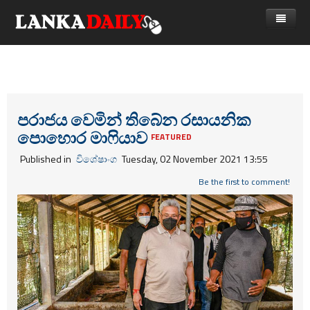
නිවස
පුවත්
Gossip
විදෙස්
පරාජය වෙමින් තිබේන රසායනික
පොහොර මා‍ෆියාව
විමසීම්
ක්‍රීඩා
FEATURED
Published in
විශේෂාංග
Tuesday, 02 November 2021 13:55
Advertise with us
කලා
Be the first to comment!
කාලීන සංවාද
විශේෂාංග
Life
විඩියෝ ගැලරිය