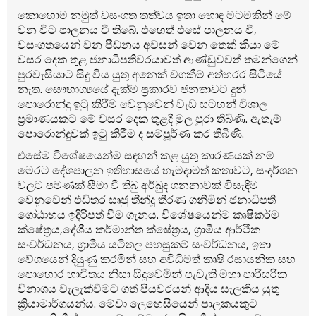
කොහොම නමුත් වසංගත තත්වය ඉතා හොඳ මටමකින් මේ
වන විට පාලනය වී තිබේ. එහෙත් එසේ පාලනය වී,
වසංගතයෙන් වන පීඩනය අවසන් වෙන තෙක් කියා මේ
වසර දෙක තුළ ජනාධිපතිවරයාවත් ආණ්ඩුවවත් තමන්ගෙන්
පුරවැසියාට සිදු විය යුතු අනෙක් වගකීම් අත්හරර සිටියේ
නැත. සෞභාග්‍යයේ දැක්ම ප්‍රකාරව ජනතාවට දුන්
පොරොන්දු ඉ‍ටු කිරීම වෙනුවෙන් වැඩ සටහන් විශාල
ප්‍රමාණයකට මේ වසර දෙක තුළදී මුල පුරා තිබිණි. ඇතැම්
පොරොන්දුවක් ඉටු කිරීම ද සම්පූර්ණ කර තිබිණි.
එසේම විශේෂයෙන්ම සඳහන් කළ යුතු කාරණයක් නම්
මෙරට දේශපාලන ඉතිහාසයේ හැමදාමත් කතාවට, සංදර්ශන
වලට පමණක් සීමා වී තිබු අර්බුද ගනනාවක් විසැඳීම
වෙනුවෙන් එඩිතර සෘජු තීන්දු තීරණ ගනිමින් ජනාධිපති
ගෝඨාභය ඉදිරිපත් වීම ගැනය. විශේෂයෙන්ම කෘෂිකර්ම
ක්ෂේත්‍රය,දේශීය කර්මාන්ත ක්ෂේත්‍රය, ග්‍රාමීය ආර්ථික
සංවර්ධනය, ග්‍රාමීය යටිතල පහසුකම් සංවර්ධනය, ඉතා
වේගයෙන් දියුණු කරමින් සහ අවිධිමත් කෘෂි රසායනික සහ
පොහොර භාවිතය නිසා සිදුවෙමින් පැවැති මහා පාරිසරික
විනාශය වැලැක්වීමට ගත් පියවරයන් ආදිය සැලකිය යුතු
ක්‍රියාමාර්ගයන්ය. මේවා ලෙහෙසියෙන් පාලකයකුට