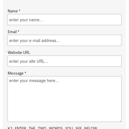
Name *
Email *
Website URL
Message *
K2_ENTER_THE_TWO_WORDS_YOU_SEE_BELOW