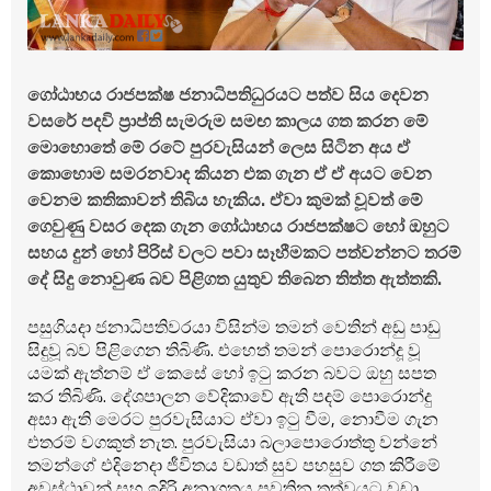
ගෝඨාභය රාජපක්ෂ ජනාධිපතිධුරයට පත්ව සිය දෙවන
වසරේ පදවි ප්‍රාප්ති සැමරුම සමඟ කාලය ගත කරන මේ
මොහොතේ මේ රටේ පුරවැසියන් ලෙස සිටින අය ඒ
කොහොම සමරනවාද කියන එක ගැන ඒ ඒ අයට වෙන
වෙනම කතිකාවන් තිබිය හැකිය. ඒවා කුමක් වූවත් මේ
ගෙවුණු වසර දෙක ගැන ගෝඨාභය රාජපක්ෂට හෝ ඔහුට
සහය දුන් හෝ පිරිස් වලට පවා සෑහීමකට පත්වන්නට තරම්
දේ සිදු නොවුණ බව පිළිගත යුතුව තිබෙන තිත්ත ඇත්තකි.
පසුගියදා ජනාධිපතිවරයා විසින්ම තමන් වෙතින් අඩු පාඩු
සිදුවූ බව පිළිගෙන තිබිණි. එහෙත් තමන් පොරොන්දූ වූ
යමක් ඇත්නම් ඒ කෙසේ හෝ ඉ‍ටු කරන බවට ඔහු සපත
කර තිබිණි. දේශපාලන වේදිකාවේ ඇති පදම් පොරොන්දු
අසා ඇති මෙරට පුරවැසියාට ඒවා ඉ‍ටු වීම, නොවීම ගැන
එතරම් වගකුත් නැත. පුරවැසියා බලාපොරොත්තු වන්නේ
තමන්ගේ එදිනෙදා ජීවිතය වඩාත් සුව පහසුව ගත කිරීමේ
අවස්ථාවන් සහ ඉදිරි අනාගතය පවතින තත්වයට වඩා