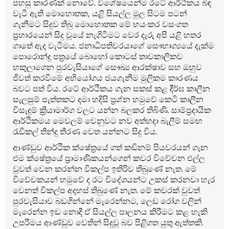
පහසු කාරණක් නොවේ. විශේෂයෙන්ම රටේ ආර්ථිකය බිඳ
වැටී ඇති මොහොතක, යළි සියල්ල මුල සිටම පටන්
ගැනීමට සිදුව තිබු මොහොතක මේ භයංකර වසංගත
ප්‍රහාරයෙන් සිදු වූයේ නැගිටීමට වෙර දැරු අපි යළි හතර
ගාතේ ඇද වැටීමය. ජනාධිපතිවරයාගේ සෞභාග්‍යයේ දැක්ම
පොරොන්දු පත්‍රයේ බොහෝ කොටස් තාවකාලිකව
හකුලාගෙන පුරවැසියාගේ සෞඛ්‍ය ආරක්ෂාව සහ ඔහුව
ජීවත් කරවීමේ අභියෝගය ජයගැනීම මුලිකම කාරණය
බවට පත් විය. රටේ ආර්ථිකය ගැන සකස් කළ දීර්ඝ කාලීන
සැලසුම් පැත්තකට දමා හදිසි ප්‍රශ්න හමුවේ කෙටි කාලීන
විසැදුම් ක්‍රියාමාර්ග වලට යන්න බලකර තිබිණි. සාම්ප්‍රදායික
ආර්ථිකමය මෙවලම් වෙනුවට නව අත්හදා බැලීම් සමඟ
රැඩිකල් තීන්දු තීරණ වෙත යන්නට සිදු විය.
ආණ්ඩුව ආර්ථික ක්ෂේත්‍රයේ ගත් කඩිනම් පියවරයන් ගැන
එම ක්ෂේත්‍රයේ ප්‍රාමාණිකයන්ගෙන් කවර විවේචන එල්ල
වූවත් වෙන කරන්න විකල්ප ඉතිරිව තිබුණේ නැත. මේ
විවේචකයන් හමුවේ ද රට විදේශයන්ට උකස් කරනවා හැර
වෙනත් විකල්ප අදහස් තිබුණේ නැත. මේ කවරක් වුවත්
පුරවැසියාව බඩගින්නේ මැරෙන්නට, ලෙඩ රෝග වලින්
මැරෙන්න ඉඩ නොදී ඒ සියල්ල පාලනය කිරීමට කළ හැකි
උපරීමය ආණ්ඩුව වෙතින් සිදුවූ බව පිළිගත යුතු ඇත්තකි.