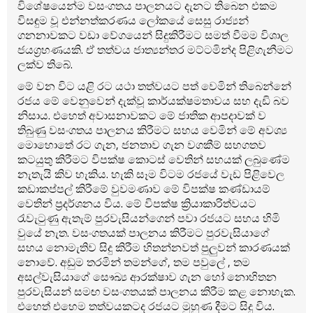
විශේෂයෙන්ම වසංගතය පාලනයට දැනට තිබෙන එකම
විසඳුම වූ එන්නත්කරණය ලෝකයේ සෙසු රාජ්‍යන්
ගනනාවකට වඩා වේගයෙන් සිදුකිරීමට සමත් වීමම විශාල
ජයග්‍රහණයකි. ඒ තත්වය ජාත්‍යන්තර මට්ටමින්ද පිළිගැනීමට
ලක්ව තිබේ.
මේ වන විට යළි රට යථා තත්වයට පත් වෙමින් තිබෙන්නේ
රජය මේ වෙනුවෙන් දැක්වූ කාර්යක්ෂමතාවය සහ දැඩි බව
නිසාය. එහෙත් අවාසනාවකට මේ ජාතික ආපදාවක් ව
තිබුණු වසංගතය පාලනය කිරීමට සහය වෙමින් මේ අවශ්‍ය
මොහොතේ රට ගැන, ජනතාව ගැන වගකීම් සහගතව
කටයුතු කිරීමට විපක්ෂ කොටස් වෙතින් සහයක් ලබුණේම
නැතැයි කිව හැකිය. හැකි සෑම විටම රජයේ වැඩ පිළිවෙල
කඩාකප්පල් කිරීමේ වුවමණාව මේ විපක්ෂ කණ්ඩායම්
වෙතින් ප්‍රදර්ශනය විය. මේ විපක්ෂ ක්‍රියාකාරිත්වයට
රැවැ‍ටුණු ඇතැම් පුරවැසියන්ගෙන් පවා රජයට සහය හිමි
වුයේ නැත. වසංගතයක් පාලනය කිරීමට පුරවැසියාගේ
සහය නොමැතිව සිදු කිරීම හිතන්නවත් පුලුවන් කාරණයක්
නොවේ. අඩුම තරමින් තමන්ගේ, තම පවුලේ , තම
අසල්වැසියාගේ සෞඛ්‍ය ආරක්ෂාව ගැන හෝ නොහිතන
පුරවැසියන් සමඟ වසංගතයක් පාලනය කිරීම කළ නොහැක.
එහෙත් එහෙම තත්වයකටද රජයට මුහුණ දීමට සිදු විය.