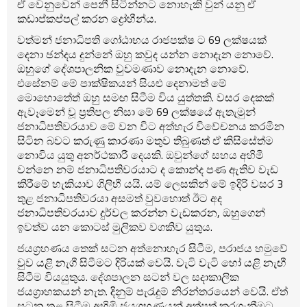
ඒ වෙනුවෙන් පෙනී සිටින්නට නොහැකි වුන් යනු ඒ
කඩාප්කප්පල් කරන ද්‍රෝහීන්ය.
වත්මන් ජනාධිපති ගෝඨාභය රාජපක්ෂ ට 69 ලක්ෂයක්
දෙනා ඡන්දය දුන්නේ ඔහු කවුද යන්න නොදැන නොවේ.
ඔහුගේ දේශපාලනික වුවමණාව නොදැන නොවේ.
එසේනම් මේ පාක්ෂිකයන් සියළු දෙනාමත් මේ
මොහොතේත් ඔහු සමඟ සිටීම විය යුත්තකි. වසර දෙකක්
ඇවෑමෙන් වූ ප්‍රතිපල නිසා මේ 69 ලක්ෂයේ ඇතැමුන්
ජනාධිපතිවරයාව මේ වන විට අත්හැර විවේචනය කරමින
සිටින බවට කරුණු කාරණා මතුව තිබුණත් ඒ කිසිසේත්ම
නොවිය යුතු අනර්ථකාරී දෙයකි. ඔවුන්ගේ සහය අහිමි
වන්නෙ නම් ජනාධිපතිවරයාට ද කොන්ද පණ ඇතිව වැඩ
කිරීමේ හැකියාව ගිලිහී යයි. යම් ලෙසකින් මේ ඉදිරි වසර 3
තුළ ජනාධිපතිවරයා අසමත් වුවහොත් ඊට අද
ජනාධිපතිවරයාව දුර්වල කරන්න වැඩකරන, ඔහුගෙන්
ඉවත්ව යන කොටස් මුලිකව වගකිව යුතුය.
ජයග්‍රහණය තෙක් සටන අත්නොහැර සිටීම, පරාජය හමුවේ
වුව යළි නැගී සිටීමට දිරියක් වෙයි. වැටි වැටි හෝ යළි නැඟී
සිටීම වියයුතුය. දේශපාලන සටන් වල සදාකාලික
ජයග්‍රාහකයන් නැත. දිනුම් පැරැදුම් නිරන්තරයෙන් වෙයි. ඒත්
සටන තුළ සිටීම අහිමි ජයග්‍රහණයන් අත්පත් කරගැනීමට