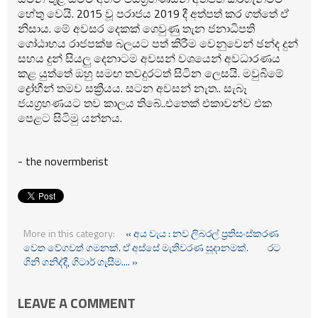
හේතු වෙයි. 2015 වූ පරාජය 2019 දී අත්පත් කර ගත්තේ ඒ
නිසාය. මේ අවසර දෙකක් ගෙවුණු තැන ජනාධිපති
ගෝඨාභය රාජපක්ෂ බලයට පත් කිරීම වෙනුවෙන් ඡන්ද දුන්
සහය දුන් සියලු දෙනාටම අවසන් වශයෙන් අවධාරණය
කළ යුත්තේ ඔහු සමඟ තවදුරටත් සිටින ලෙසයි. මවුබිමේ
ද්‍රෝහීන් තමව සක්‍රීයය. සටන අවසන් නැත.. සැබෑ
ජයග්‍රහණයට තව කාලය තිබේ..එතෙක් එකාවන්ව එක
පෙළට සිටිමු යන්නය.
- the novermberist
More in this category:
« අය වැය : නව ලිබරල් ප්‍රතිසංස්කරණ
වෙත වේගවත් ගමනක්. ඒ අස්සේ මැතිවරණ සූදානමක්.
රට
ගිනි ගනිද්දී, ගිටාර් ගැසීම.... »
LEAVE A COMMENT