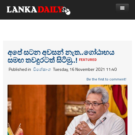
නිවස
පුවත්
Gossip
විදෙස්
අපේ සටන අවසන් නැත..ගෝඨාභය
සමඟ තවදුරටත් සිටිමු..!
විමසීම්
ක්‍රීඩා
FEATURED
Published in
විශේෂාංග
Tuesday, 16 November 2021 11:40
Advertise with us
කලා
Be the first to comment!
කාලීන සංවාද
විශේෂාංග
Life
විඩියෝ ගැලරිය