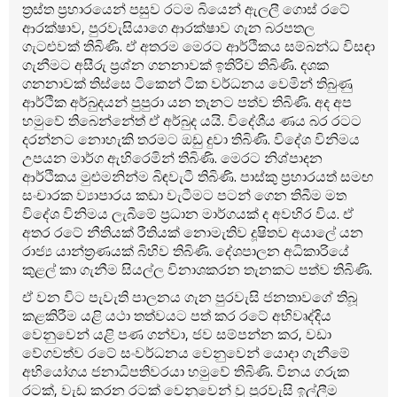
ත්‍රස්ත ප්‍රහාරයෙන් පසුව රටම බියෙන් ඇලලී ගොස් රටේ
ආරක්ෂාව, පුරවැසියාගෙ ආරක්ෂාව ගැන බරපතල
ගැටළුවක් තිබිණි. ඒ අතරම මෙරට ආර්ථිකය සම්බන්ධ විසඳා
ගැනීමට අසීරු ප්‍රශ්න ගනනාවක් ඉතිරිව තිබිණි. දශක
ගනනාවක් තිස්සෙ ටිකෙන් ටික වර්ධනය වෙමින් තිබුණු
ආර්ථික අර්බුදයන් පුපුරා යන තැනට පත්ව තිබිණි. අද අප
හමුවේ තිබෙන්නේත් ඒ අර්බුද යයි. විදේශීය ණය බර රටට
දරන්නට නොහැකි තරමට ඔඩු දුවා තිබිණි. විදේශ විනිමය
උපයන මාර්ග ඇහිරෙමින් තිබිණි. මෙරට නිශ්පාදන
ආර්ථිකය මුළුමනින්ම බිඳවැටී තිබිණි. පාස්කු ප්‍රහාරයත් සමඟ
සංචාරක ව්‍යාපාරය කඩා වැටීමට පටන් ගෙන තිබීම මත
විදේශ විනිමය ලැබීමේ ප්‍රධාන මාර්ගයක් ද අවහිර විය. ඒ
අතර රටේ නීතියක් රීතියක් නොමැතිව දූෂිතව අයාලේ යන
රාජ්‍ය යාන්ත්‍රණයක් බිහිව තිබිණි. දේශපාලන අධිකාරියේ
කුළල් කා ගැනීම සියල්ල විනාශකරන තැනකට පත්ව තිබිණි.
ඒ වන විට පැවැති පාලනය ගැන පුරවැසි ජනතාවගේ තිබූ
කළකිරීම යළි යථා තත්වයට පත් කර රටේ අභිවෘද්දිය
වෙනුවෙන් යළි පණ ගන්වා, ජව සම්පන්න කර, වඩා
වේගවත්ව රටේ සංවර්ධනය වෙනුවෙන් යොදා ගැනීමේ
අභියෝගය ජනාධිපතිවරයා හමුවේ තිබිණි. විනය ගරුක
රටක්, වැඩ කරන රටක් වෙනුවෙන් වූ පුරවැසි ඉල්ලීම