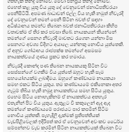
ගතහැකි තීන්දු නොවේ. මේවා ජනප්‍රිය තීන්දු නොවේ.
එහෙත් කළ යුතු විය යුතු දේ වෙනුවෙන් ජනාධිපතිවරයා
පෙනීසිටියි. අපමණ බාධාවන් එල්ල විය හැකි නමුත් නිවැරදි
දේ වෙනුවෙන් තමන් පෙනී සිටින බවත් ඒ සඳහා
අධිෂ්ඨානය තමන්ට තිබෙන බවත් ජනාධිපතිවරයා කිහිප
වතාවක්ම ඒ තිර කර පවසා තිබේ. නායකයන් කියන්නේ
තමන්ගේ සෙනග නිවැරදි මාවතට රැගෙන යන්නා මිස
සෙනගට අවශ්‍ය විදිහට අයාලෙ යන්නකු නොවිය යුත්තෙකි.
ඒ අනුව ගෝඨාභය රාජපක්ෂ තමන්ගේ අසමසම
නායකත්වයේ ගුණය ප්‍රකට කර හමාරය.
නිවැරැදී කොන්ද පණ තිබෙන නායකයකු සිටින විට
සෙස්සන්ගේ වගකීම විය යුත්තේ ඔහුට හැකි සෑම
සහයෝගයක්ම ලබාදීමය. ඔහුගේ කණ්ඩායම නායකයා
සමඟ එකට සිටිය යුතුය. තම කණ්ඩායමේ එකිනෙකා අතර
ගැටුම් තිබිය හැකි නමුදු නායකත්වය සමඟ සිටිය යුතුය.
එහෙම සිටිය නොහැකිනම් ඒ නායකත්වය අතහැර
එතැනින් පිට විය යුතුය. ඇතුළට වී කකුලෙන් ඇද ඇද
තමන්ගේ කණ්ඩායමේ පරාජයට පාර කපමින් සිටීම
නොවිය යුත්තකි. පැහැදිලි දැක්මක් ප්‍රතිපත්තියක්
වැඩපිළිවෙලක් ඉදිරිපත් කර ඒ වෙනුවෙන් අවංකව ධෛර්ය
සම්පන්නව වැඩ කරමින් සිටින නායකත්වයක් තිබෙන විට