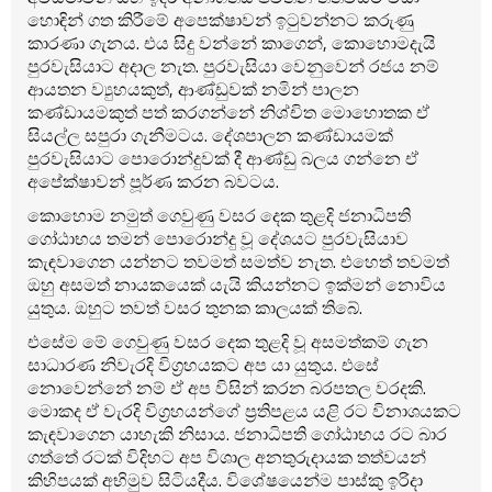
හොඳින් ගත කිරීමේ අපෙක්ෂාවන් ඉටුවන්නට කරුණු
කාරණා ගැනය. එය සිදු වන්නේ කාගෙන්, කොහොමදැයි
පුරවැසියාට අදාල නැත. පුරවැසියා වෙනුවෙන් රජය නම්
ආයතන ව්‍යුහයකුත්, ආණ්ඩුවක් නමින් පාලන
කණ්ඩායමකුත් පත් කරගන්නේ නිශ්චිත මොහොතක ඒ
සියල්ල සපුරා ගැනීමටය. දේශපාලන කණ්ඩායමක්
පුරවැසියාට පොරොන්දුවක් දී ආණ්ඩු බලය ගන්නෙ ඒ
අපේක්ෂාවන් පූර්ණ කරන බවටය.
කොහොම නමුත් ගෙවුණු වසර දෙක තුළදි ජනාධිපති
ගෝඨාභය තමන් පොරොන්දු වූ දේශයට පුරවැසියාව
කැඳවාගෙන යන්නට තවමත් සමත්ව නැත. එහෙත් තවමත්
ඔහු අසමත් නායකයෙක් යැයි කියන්නට ඉක්මන් නොවිය
යුතුය. ඔහුට තවත් වසර තුනක කාලයක් තිබේ.
එසේම මේ ගෙවුණු වසර දෙක තුළදි වූ අසමත්කම් ගැන
සාධාරණ නිවැරදි විග්‍රහයකට අප යා යුතුය. එසේ
නොවෙන්නේ නම් ඒ අප විසින් කරන බරපතල වරදකි.
මොකද ඒ වැරදි විග්‍රහයන්ගේ ප්‍රතිපළය යළි රට විනාශයකට
කැඳවාගෙන යාහැකි නිසාය. ජනාධිපති ගෝඨාභය රට බාර
ගත්තේ රටක් විදිහට අප විශාල අනතුරුදායක තත්වයන්
කිහිපයක් අභිමුව සිටියදීය. විශේෂයෙන්ම පාස්කු ඉරිදා