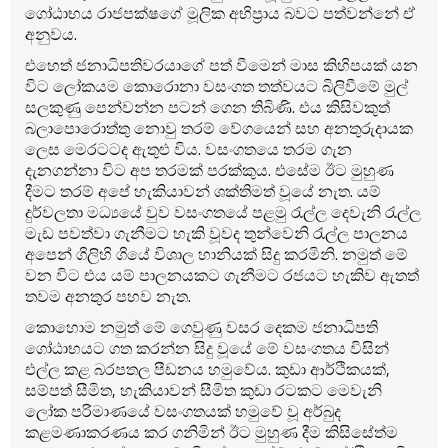
ගෝඨාභය රාජපක්ෂගේ මූලික අභිප්‍රාය බවට පත්වන්නේ ඒ
අනුවය.
එහෙත් ජනාධිපතිවරයාගේ පත් වීමෙන් මාස කිහිපයක් යන
විට ලෝකයම කොරොනා වසංගත තත්වයට බිලිවීමේ මුල්
සලකුණු පෙන්වන්න පටන් ගෙන තිබිණි. එය කිසිවකුත්
බලාපොරොත්තු නොවු තරම් වේගයෙන් සහ අනතුරුදායක
ලෙස මෙරටටද ඇතුළු විය. වසංගතයෙ තරම ගැන
දැනගන්නා විට අප තරමක් පරක්කුය. එසේම ඊට මුහුණ
දීමට තරම් අපේ හැකියාවන් ශක්තිමත් වූයේ නැත. යම්
දුර්වලතා මධ්‍යයේ වුව වසංගතයේ පළමු ‍රැල්ල දෙවැනි ‍රැල්ල
මැඩ පවත්වා ගැනීමට හැකි වූවද තුන්වෙනි ‍රැල්ල පාලනය
අපෙන් ගිලිහි ගියේ විශාල හානියක් සිදු කරමිනි. නමුත් මේ
වන විට එය යම් පාලනයකට ගැනීමට රජයට හැකිව ඇතත්
තවම අනතුර පහව නැත.
කොහොම නමුත් මේ ගෙවුණු වසර දෙකම ජනාධිපති
ගෝඨාභයට ගත කරන්න සිදු වූයේ මේ වසංගතය විසින්
එල්ල කළ බරපතල පීඩනය හමුවේය. කුඩා ආර්ථිකයක්,
සම්පත් සීමිත, හැකියාවන් සීමිත කුඩා රටකට මෙවැනි
ලෝක පරිමාණයේ වසංගතයක් හමුවේ වූ අර්බුද
කළමණාකරණය කර ගනිමින් ඊට මුහුණ දීම කිසිසේත්ම