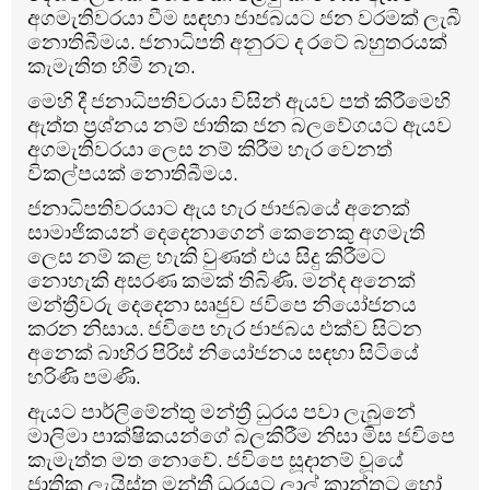
අගමැතිවරයා වීම සඳහා ජාජබයට ජන වරමක් ලැබී
නොතිබීමය. ජනාධිපති අනුරට ද රටේ බහුතරයක්
කැමැතිත හිමි නැත.
මෙහි දී ජනාධිපතිවරයා විසින් ඇයව පත් කිරීමෙහි
ඇත්ත ප්‍රශ්නය නම් ජාතික ජන බලවේගයට ඇයව
අගමැතිවරයා ලෙස නම් කිරීම හැර වෙනත්
විකල්පයක් නොතිබීමය.
ජනාධිපතිවරයාට ඇය හැර ජාජබයේ අනෙක්
සාමාජිකයන් දෙදෙනාගෙන් කෙනෙකු අගමැති
ලෙස නම් කළ හැකි වුණත් එය සිදු කිරීමට
නොහැකි අසරණ කමක් තිබිණි. මන්ද අනෙක්
මන්ත්‍රීවරු දෙදෙනා සෘජුව ජවිපෙ නියෝජනය
කරන නිසාය. ජවිපෙ හැර ජාජබය එක්ව සිටන
අනෙක් බාහිර පිරිස් නියෝජනය සඳහා සිටියේ
හරිණි පමණි.
ඇයට පාර්ලිමේන්තු මන්ත්‍රී ධුරය පවා ලැබුනේ
මාලිමා පාක්ෂිකයන්ගේ බලකිරීම නිසා මිස ජවිපෙ
කැමැත්ත මත නොවේ. ජවිපෙ සූදානම් වූයේ
ජාතික ලැයිස්තු මන්ත්‍රී ධුරයට ලාල් කාන්තට හෝ