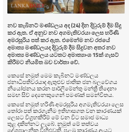
නව කැබිනට් මණ්ඩලය අද (24) දින දිවුරුම් දීම සිදු
කර ඇත. ඒ අනුව නව අගමැතිවරයා ලෙස හරිණි
අමරසූරිය පත් කර ඇත. එමෙන්ම නව රජයේ
අමාත්‍ය මණ්ඩලයද දිවුරුම් දීම සිදුවන අතර නව
අමාත්‍ය මණ්ඩලය යටතට අමාත්‍යාංශ 15ක් ගැසට්
කිරීමට නියමිත බව වාර්තා වේ.
කෙසේ නමුත් මෙම කැබිනට් මණ්ඩලය
ජනාධිපතිවරයාද ඇතුළුව ජාතික ජන බලවේගය
නියෝජනය කරන පාර්ලිමේන්තු මන්ත්‍රී තිදෙනා
සමඟ සිව් දෙනෙකුගෙන් පමණක් සමන්විතය.
කෙසේ නමුත් හරිණි අමරසූරිය අගමැතිවරයා ලෙස
තෝරා පත් කරගැනීම ඉතිහාසගත වන කාරණයක්
ලෙසට විග්‍රහකිරීම් මේ වන විට සමාජ මාධ්‍ය
තුළ දකින්නට ලැබේ. නුමුත් මේ තත්වය
දේශපාලනික විහිළුවකි. පළමු කාරණය ඇයට