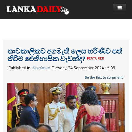
නිවස
පුවත්
Gossip
විදෙස්
තාවකාලිකව අගමැති ලෙස හරිණිව පත්
කිරීම ‌ඓතිහාසික වැඩක්ද?
විමසීම්
ක්‍රීඩා
FEATURED
Published in
විශේෂාංග
Tuesday, 24 September 2024 15:39
Advertise with us
කලා
Be the first to comment!
කාලීන සංවාද
විශේෂාංග
Life
විඩියෝ ගැලරිය