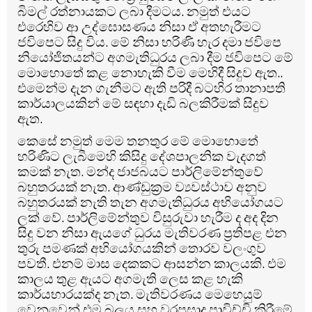
බිමල් රත්නායකට ලබා දීමටය. නමුත් එයට
එරෙහිව ආ උද්ඝොසණය නිසා ඒ අතහැරීමට
ජවිපෙට සිදු විය. මේ නිසා හරිණි හැර දමා ජවිපෙ
නියෝජිතයන්ට අගමැතිධුරය ලබා දීම ජවිපෙට මේ
මොහොතේ කළ නොහැකි වීම මෙහිදී සිදුව ඇත..
එමෙන්ම දැන ගැනීමට ඇති පරිදී බටහිර තානාපති
කාර්යාලයකින් මේ සඳහා දැඩි බලකිරීමක් සිදුව
ඇත.
කෙසේ නමුත් මෙම තනතුර මේ මොහොතේ
හරිණිට ලැබීමෙහි කිසිදු දේශපාලනික වැදගත්
කමක් නැත. මන්ද ජාජබයට පාර්ලිමේන්තුවේ
බහුතරයක් නැත. ආණ්ඩුක්‍රම ව්‍යවස්ථාව අනුව
බහුතරයක් නැති තැන අගමැතිධුරය අභියෝගයට
ලක් වේ. පාර්ලිමේන්තුව විසුරුවා හැරීම ද අද දින
සිදු වන නිසා ඇයගේ ධුරය මැතිවරණ ප්‍රතිපළ එන
තුරු පමණක් අභියෝගයකින් තොරව වලංගුව
පවතී. එනම් මාස දෙකකට ආසන්න කාලයකි. එම
කාලය තුළ ඇයට අගමැති ලෙස කළ හැකි
කාර්යභාරයක්ද නැත. මැතිවරණය මෙහෙයුම්
වෙනුවෙන් එම බලය සහ වරප්‍රසාද පාවිච්චි කිරීමේ