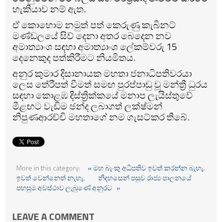
හැකියාව නම් ඇත.
ඒ කොහොම නමුත් පත් කෙරුණු කැබිනට්
මණ්ඩලයේ සිව් දෙනා අතර බෙදෙන නව
අමාත්‍යාංශ සඳහා අමාත්‍යාංශ ලේකම්වරු 15
දෙනෙකුද පත්කිරීමට නියමිතය.
අනුර කුමාර දිසානායක මහතා ජනාධිපතිවරයා
ලෙස තේරීපත් වීමත් සමඟ පුරප්පාඩු වූ මන්ත්‍රී ධුරය
සඳහා කොළඹ දිස්ත්‍රික්කයේ මනාප ලැයිස්තුවේ
මීළඟට වැඩිම ඡන්ද ලබාගත් ලක්ෂ්මන්
නිපුණආරච්චි මහතාගේ නම ගැසට්කර තිබේ.
More in this category:
« මහ බැංකු අධිපතිව ඉවත් කරන්න බැහැ.
ඉවත් වෙන්නෙත් නැහැ.
නිදහසෙන් පසුව රාජ්‍ය පාලනයේ
පහසුම අවස්ථාව ලැබුණේ අනුරට »
LEAVE A COMMENT