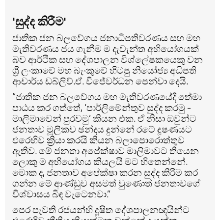
'සුද්ද කිරීම'
ජාතික ජන බලවේගය ජනාධිපතිවරණය සහ මහ
මැතිවරණය ජය ගැනීම ම දැවැන්ත අභියෝගයක්
බව ආර්ථික සහ දේශපාලන විශ්ලේෂකයෙකු වන
ශ්‍රී ලංකාවේ මහ බැංකුවේ හිටපු නියෝජ්‍ය අධිපති
ආචාර්ය ඩබ්ලිව්.ඒ. විජේවර්ධන පෙන්වා දෙයි.
“ජාතික ජන බලවේගය මහ මැතිවරණයේදී තේමා
පාඨය කර ගත්තේ, ‘පාර්ලිමේන්තුව සුද්ද කරමු -
මාලිමාවෙන් පුරවමු’ කියන එක. ඒ නිසා ඔවුන්ට
ජනතාව මූලිකව ඡන්දය දුන්නේ රටේ දූෂණයට
එරෙහිව ක්‍රියා කරයි කියන බලාපොරොත්තුව
ඇතිව. මේ ජනතා අපේක්ෂාව මාලිමාවට තියෙන
ලොකු ම අභියෝගය කියලයි මට හිතෙන්නේ.
මොක ද, ජනතාව අපේක්ෂා කරන සුද්ද කිරීම කර
ගන්න මේ ආණ්ඩුව අසමත් වුණොත් ජනතාවගේ
විශ්වාසය බිඳ වැටෙනවා.”
පෙර පැවති රජයන්හි දූෂිත දේශපාලනඥයින්ට