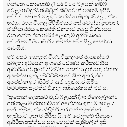
ගන්නෙ කොහොම ද? මෙච්චර බලයක් හම්බ
වෙලා තවදුරටත් ඔවුන් කිව්වොත් එහෙම අපිට
වෙච්ච පොරොන්දු ඉටු කරන්න බැහැ කියලා, ඒක
හරහා රජය විශාල පිරිහීමකට පත් වෙන්න පුළුවන්.
ඒ නිසා රජය කෙරෙහි ජනතාව තබපු විශ්වාසය
රැක ගන්න එක තමයි ලොකු ම අභියෝගය
වෙන්නේ,” මහාචාර්ය අමින්ද මෙත්සිල පෙරේරා
පැවසීය.
මේ අතර, කොළඹ විශ්වවිද්‍යාලයේ ජාත්‍යන්තර
සබඳතා අධ්‍යයන අංශයේ ජ්‍යෙෂ්ඨ කථිකාචාර්ය
ආචාර්ය පවිත්‍රා ජයවර්ධන පෙන්වා දුන්නේ, ජනතා
අපේක්ෂා ඉහළ මට්ටමක පවතින අතර, එම
අපේක්ෂා ඉටු කිරීමට ඇති හැකියාව සීමිත
මට්ටමක පැවතීම විශාල අභියෝගයක් බව ය.
“තුනෙන් දෙකකට වැඩි බලයක් දීලා ඒගොල්ලන්ව
පත් කළා ම ජනතාවගේ අපේක්ෂා ඉතා ම ඉහළයි
නේ. නමුත්, ඒක ඩිලිවර් කර ගන්න පුළුවන්
හැකියාව ඉතා ම සීමිත යි. මේ වෙලාවේ තියෙන
ආර්ථික තත්ත්වය සහ ගොඩක් පැතිවලින් අපි