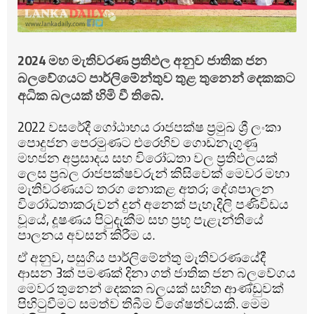
2024 මහ මැතිවරණ ප්‍රතිඵල අනුව ජාතික ජන
බලවේගයට පාර්ලිමේන්තුව තුළ තුනෙන් දෙකකට
අධික බලයක් හිමි වී තිබේ.
2022 වසරේදී ගෝඨාභය රාජපක්ෂ ප්‍රමුඛ ශ්‍රී ලංකා
පොදුජන පෙරමුණට එරෙහිව ගොඩනැගුණු
මහජන අප්‍රසාදය සහ විරෝධතා වල ප්‍රතිඵලයක්
ලෙස ප්‍රබල රාජපක්ෂවරුන් කිසිවෙක් මෙවර මහා
මැතිවරණයට තරග නොකළ අතර; දේශපාලන
විරෝධතාකරුවන් දුන් අනෙක් පැහැදිලි පණිවිඩය
වූයේ, දූෂණය පිටුදැකීම සහ ප්‍රභූ පැළැන්තියේ
පාලනය අවසන් කිරීම ය.
ඒ අනුව, පසුගිය පාර්ලිමේන්තු මැතිවරණයේදී
ආසන 3ක් පමණක් දිනා ගත් ජාතික ජන බලවේගය
මෙවර තුනෙන් දෙකක බලයක් සහිත ආණ්ඩුවක්
පිහිටුවීමට සමත්ව තිබීම විශේෂත්වයකි.
මෙම