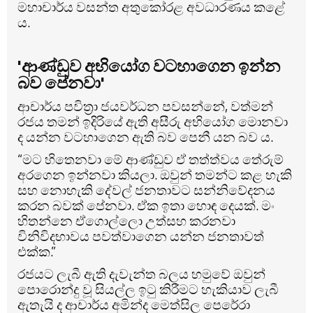
මහාචාර්ය වසන්ත අතුකෝරළ අවධාරණය කළේ
ය.
'ආණ්ඩුව අභියෝග වටහාගෙන ඉන්න
බව පේනවා'
ආචාර්ය පවිත්‍රා ජයවර්ධන පවසන්නේ, වත්මන්
රජය තමන් ඉදිරියේ ඇති අසීරු අභියෝග මොනවා
ද යන්න වටහාගෙන ඇති බව පෙනී යන බව ය.
“මට හිතෙනවා මේ ආණ්ඩුව ඒ තත්ත්වය තේරුම්
අරගෙන ඉන්නවා කියලා. ඔවුන් තමන්ට කළ හැකි
සහ නොහැකි දේවල් ජනතාවට සන්නිවේදනය
කරන බවක් පේනවා. ඒක ඉතා හොඳ දෙයක්. මං
හිතන්නෙ ඒගොල්ලො උත්සහ කරනවා
විනිවිදභාවය පවත්වාගෙන යන්න ජනතාවත්
එක්ක.”
රජයට ලැබී ඇති දැවැන්ත බලය හමුවේ ඔවුන්
පොරොන්දු වූ සියල්ල ඉටු කිරීමට හැකියාව ලැබී
ඇතැයි ද ආචාර්ය අමින්ද මෙත්සිල පෙරේරා