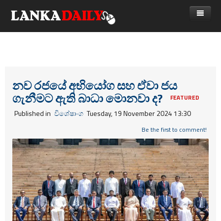
නිවස
පුවත්
Gossip
විදෙස්
නව රජයේ අභියෝග සහ ඒවා ජය
ගැනීමට ඇති බාධා මොනවා ද?
විමසීම්
ක්‍රීඩා
FEATURED
Published in
විශේෂාංග
Tuesday, 19 November 2024 13:30
Advertise with us
කලා
Be the first to comment!
කාලීන සංවාද
විශේෂාංග
Life
විඩියෝ ගැලරිය