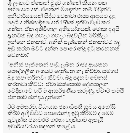
ශ්‍රී ලංකාව ඒකෙන් මුදව ගන්නේ කියන එක
අභියෝගයක්. ඒකෙන් මිදෙන්න නම් ඔවුන්ට
අනිවාර්යයෙන් සිද්ධ වෙනවා රාජ්‍ය ආදායම දළ
දේශීය නිෂ්පාදිතයෙන් 15%ක් දක්වා වැඩි කර
ගන්න. ඒක අතිවිශාල අභියෝගයක්. මොක ද අපි
දැනටත් බදු ගහලා ගහලා බදුවලින් මිරිකිලා
ඉන්නෙ ජනතාව. අනික් පැත්තෙන් ජනතාවට බදු
අඩු කරන බවට දුන්න පොරොන්දු ඉටු කරන්නත්
වෙනවා.”
“අනික් පැත්තෙන් පාඩු ලබන රාජ්‍ය ආයතන
පෞද්ගලික අංශයට දෙන්නෙ නෑ කිව්වා. සමහර
බදු කපා හරිනවා කිව්වා. බදු පදනම වෙනස්
කරනවා කිව්වා. ඒවා ඔක්කොම දේශපාලන
වේදිකාවේ හරි ම ආකර්ෂණීය කරුණු. ඒවාට තමයි
ජනතාව ඡන්දය දුන්නේ."
ඊට අමතරව, විධායක ජනාධිපති ක්‍රමය අහෝසි
කිරීම ආදී විවිධ පොරොන්දු ඉටු කිරීමට ද මෙම
දැවැන්ත ජනවරම හරහා හැකියාව ඇතැයි
අචාර්යවරයා සඳහන් කළේ ය.