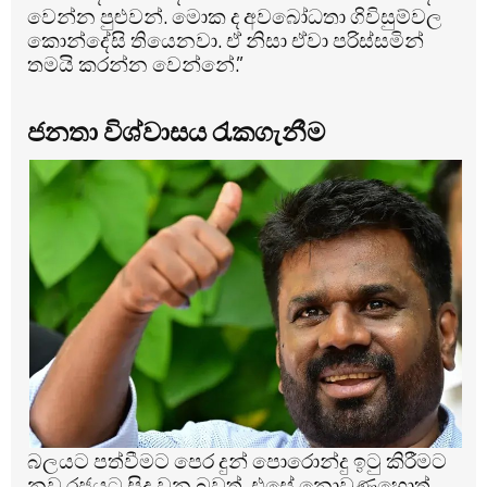
වෙන්න පුළුවන්. මොක ද අවබෝධතා ගිවිසුම්වල
කොන්දේසි තියෙනවා. ඒ නිසා ඒවා පරිස්සමින්
තමයි කරන්න වෙන්නේ.”
ජනතා විශ්වාසය රැකගැනීම
බලයට පත්වීමට පෙර දුන් පොරොන්දු ඉටු කිරීමට
නව රජයට සිදු වන බවත්, එසේ නොවුණහොත්