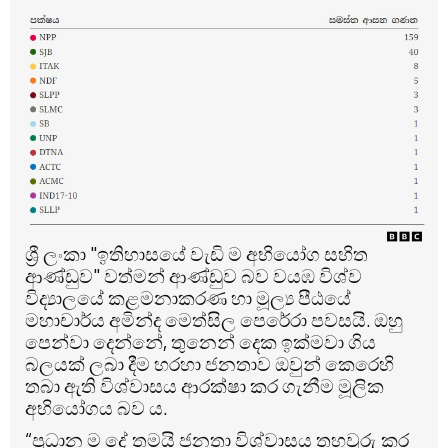
ශ්‍රී ලංකා "ඉතිහාසයේ වැඩි ම අභියෝග සහිත
ආණ්ඩුව" වත්මන් ආණ්ඩුව බව වයඹ විශ්ව
විද්‍යාලයේ කළමනාකරණ හා මූල්‍ය පීඨයේ
මහාචාර්ය අමින්ද මෙත්සිල පෙරේරා පවසයි.
ඔහු
පෙන්වා දෙන්නේ, තුනෙන් දෙක ඉක්මවා ගිය
බලයක් ලබා දීම හරහා ජනතාව ඔවුන් කෙරෙහි
තබා ඇති විශ්වාසය ආරක්ෂා කර ගැනීම මූලික
අභියෝගය බව ය.
“ප්‍රධාන ම දේ තමයි ජනතා විශ්වාසය තහවුරු කර