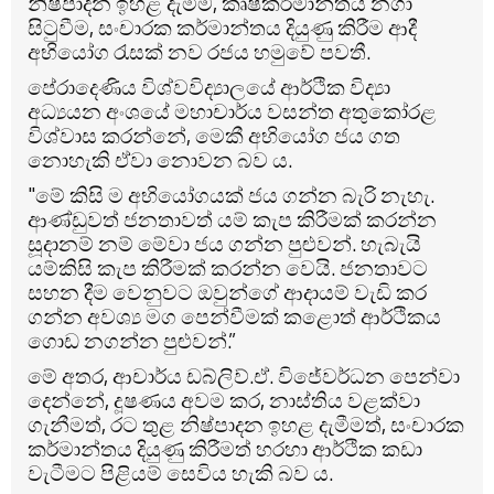
නිෂ්පාදන ඉහළ දැමීම, කෘෂිකර්මාන්තය නගා
සිටුවීම, සංචාරක කර්මාන්තය දියුණු කිරීම ආදී
අභියෝග රැසක් නව රජය හමුවේ පවතී.
පේරාදෙණිය විශ්වවිද්‍යාලයේ ආර්ථික විද්‍යා
අධ්‍යයන අංශයේ මහාචාර්ය වසන්ත අතුකෝරළ
විශ්වාස කරන්නේ, මෙකී අභියෝග ජය ගත
නොහැකි ඒවා නොවන බව ය.
"මේ කිසි ම අභියෝගයක් ජය ගන්න බැරි නැහැ.
ආණ්ඩුවත් ජනතාවත් යම් කැප කිරීමක් කරන්න
සූදානම් නම් මේවා ජය ගන්න පුළුවන්. හැබැයි
යම්කිසි කැප කිරීමක් කරන්න වෙයි. ජනතාවට
සහන දීම වෙනුවට ඔවුන්ගේ ආදායම් වැඩි කර
ගන්න අවශ්‍ය මග පෙන්වීමක් කළොත් ආර්ථිකය
ගොඩ නගන්න පුළුවන්.”
මේ අතර, ආචාර්ය ඩබ්ලිව්.ඒ. විජේවර්ධන පෙන්වා
දෙන්නේ, දූෂණය අවම කර, නාස්තිය වළක්වා
ගැනීමත්, රට තුළ නිෂ්පාදන ඉහළ දැමීමත්, සංචාරක
කර්මාන්තය දියුණු කිරීමත් හරහා ආර්ථික කඩා
වැටීමට පිළියම් සෙවිය හැකි බව ය.