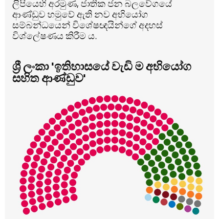
ලිපියෙහි අරමුණ, ජාතික ජන බලවේගයේ
ආණ්ඩුව හමුවේ ඇති නව අභියෝග
සම්බන්ධයෙන් විශේෂඥයින්ගේ අදහස්
විශ්ලේෂණය කිරීම ය.
ශ්‍රී ලංකා 'ඉතිහාසයේ වැඩි ම අභියෝග
සහිත ආණ්ඩුව'