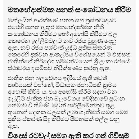
මතභේදාත්මක පනත් සංශෝධනය කිරීම
ඔන්ලයින් ආරක්ෂණ පනත සහ ත්‍රස්තවාදයට
එරෙහි පනත ඇතුළු මතභේදාත්මක නීති
සංශෝධනය කිරීමට හෝ අහෝසි කිරීමට බල
කෙරෙන ඉල්ලීම්වලට නව රජය මුහුණ දෙනු
ඇත.
නව රජය පශ්චාත් යුද්ධ ප්‍රතිසංස්කරණ
කෙරෙහි දක්වන ආකල්පය විශේෂයෙන් ම එක්සත්
ජාතීන්ගේ නිර්දේශ සම්බන්ධයෙන් ශ්‍රී ලංකා රජයේ
ස්ථාවරය ද සමීපව නිරීක්ෂණය කරනු ඇත.
ජාතික ජන බලවේගය ඉදිරියේ ඇති තවත්
කාර්යයක් වන්නේ, විධායක ජනාධිපති ක්‍රමය
අහෝසි කිරීම ය. එය අහෝසි කිරීම සඳහා වන
ඉල්ලීම් ජාතික ජන බලවේගය වේදිකාවේ ප්‍රධාන
තේමාව වී තිබිණි.
ඔවුන් පාර්ලිමේන්තුව තුළ
තුනෙන් දෙකක බලයක් ලබා ගැනීමත් සමග මෙම
ප්‍රතිසංස්කරණ සිදු කිරීමට පීඩනයක් එල්ල වනු
ඇත.
විදෙස් රටවල් සමග ඇති කර ගත් ගිවිසුම්