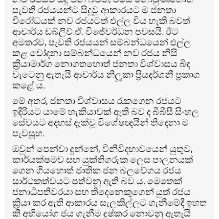
පැවති රජයයන්ට සිදුවූ ආකාරයට ම ජනතා
විරෝධයක් නව රජයටත් එල්ල විය හැකි බවත්
ආචාර්ය ඩබ්ලිව්.ඒ. විජේවර්ධන පවසයි.
ඊට
අමතරව, පැවති රජයයන් සම්බන්ධයෙන් එල්ල
කළ චෝදනා සම්බන්ධයෙන් නව රජය නිසි
ක්‍රියාමාර්ග නොගතහොත් ජනතා විශ්වාසය බිඳ
වැටෙනු ඇතැයි ආචාර්ය නිලූකා ප්‍රියදර්ශනී ප්‍රකාශ
කළේ ය.
මේ අතර, ජනතා විශ්වාසය රැකගෙන රජයට
ඉදිරියට යාමේ හැකියාවක් ඇති බව ද බීබීසී සිංහල
සේවයට අදහස් දැක්වූ විශේෂඥයින් තිදෙනා ම
පැවසූහ.
ඔවුන් පෙන්වා දුන්නේ, විනිවිදභාවයෙන් යුතුව,
කාර්යක්ෂමව සහ යුක්තිගරුක ලෙස පාලනයක්
ගෙන ගියහොත් ජාතික ජන බලවේගය රජය
සාර්ථකත්වයට පත්වනු ඇති බව ය.
මෙතෙක්
ජනාධිපතිවරයා සහ තිදෙනෙකුගෙන් යුත් රජය
ක්‍රියා කර ඇති ආකාරය සැලකිල්ලට ගැනීමේදී ඉහත
කී අභියෝග ජය ගැනීම දුෂ්කර නොවනු ඇතැයි