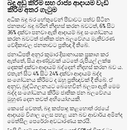
බදු අඩු කිරීම සහ රාජ්‍ය ආදායම වැඩි
කිරීම අතර ගැටුම
අධික බදු බර හේතුවෙන් පීඩාවට පත්ව සිටින
ජනතාව බදු බරින් නිදහස් කරන බවටත්, 6% සිට
36% දක්වා පනවා ඇති ආදායම් බදු සංශෝධනය
කරන බවටත් ජාතික ජන බලවේගය මැතිවරණ
වේදිකාවල ජනතාවට ප්‍රතිඥා දී තිබේ.
ජනාධිපති අනුර කුමාර දිසානායක ප්‍රකාශ කර
ඇත්තේ, සිය ආණ්ඩුවක් යටතේ රුපියල් ලක්ෂ
දෙකක් දක්වා ආදායම් බද්දෙන් නිදහස් කරන බව ය.
එතැන් සිට 4% සිට 24% දක්වා ආදායම් බද්ද
සංශෝධනය කිරීමට ද ඔහු ප්‍රතිඥාවක් දී තිබේ. ඒ
අනුව, බුද්ධිගලනයට බෙහෙවින් බලපා ඇති මෙම
බද්ද සංශෝධනය කිරීම ජාතික ජන බලවේගය
මුහුණ දෙන තවත් අභියෝගයකි.
කෙසේ වෙතත්, බදු කප්පාදු කළහොත් රජයේ
ආදායම විශාල ලෙස පහළ යන බව ආචාර්ය අමින්ද
මෙත්සිල පෙරේරා අවධාරණය කරයි.