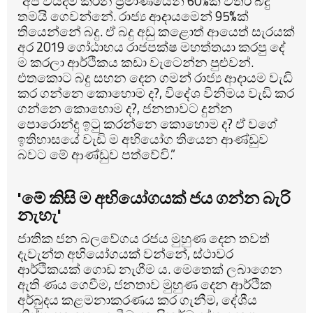
“අපි වියදම් කරන ප්‍රමාණයෙන් 60%ක් විතර බදු
තමයි ගෙවන්නේ. රාජ්‍ය ආදායමෙන් 95%ක්
තියෙන්නේ බදු. ඒ බදු අඩු කළොත් ආයෙත් සැරයක්
අර 2019 ගෝඨාභය රාජපක්ෂ මහත්තයා කරපු දේ
ම කරලා ආර්ථිකය කඩා වැටෙන්න පුළුවන්.
එතකොට බදු සහන දෙන ගමන් රාජ්‍ය ආදායම වැඩි
කර ගන්නෙ කොහොම ද?, විදේශ විනිමය වැඩි කර
ගන්නෙ කොහොම ද?, ජනතාවට දුන්න
පොරොන්දු ඉටු කරන්නෙ කොහොම ද? ඒ වගේ
ඉතිහාසයේ වැඩි ම අභියෝග තියෙන ආණ්ඩුව
බවට මේ ආණ්ඩුව පත්වේවි.”
'මේ කිසි ම අභියෝගයක් ජය ගන්න බැරි
නැහැ'
ජාතික ජන බලවේගය රජය මුහුණ දෙන තවත්
දැවැන්ත අභියෝගයක් වන්නේ, ස්ථාවර
ආර්ථිකයක් ගොඩ නැගීම ය.
මෙතෙක් ලබාගෙන
ඇති ණය ගෙවීම, ජනතාව මුහුණ දෙන ආර්ථික
අර්බුදය කළමනාකරණය කර ගැනීම, දේශීය