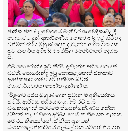
ජාතික ජන බලවේගයේ මැතිවරණ වේදිකාවලදී
ජනතාවට දුන් ආකර්ෂණීය පොරොන්දු ඉටු කිරීම ද
වත්මන් රජය මුහුණ දෙන දැවැන්ත අභියෝගයක්
බව ආචාර්ය අමින්ද මෙත්සිල පෙරේරාගේ අදහස
යි.
එම පොරොන්දු ඉටු කිරීම දැවැන්ත අභියෝගයක්
බවත්, පොරොන්දු ඉටු නොකළහොත් ජනතාව
අපේක්ෂාභංගත්වයට පත්වන බවත්
මහාචාර්යවරයා පෙන්වා දුන්නේ ය.
“ඊළඟට රජය මුහුණ දෙන ප්‍රධාන ම අභියෝගය
තමයි, ආර්ථික අභියෝගය. මේ රට තාම
බංකොලොත් මට්ටමේ තියෙන්නේ, ණය ගන්න
විදිහක් නෑ, ඒ වගේ අර්බුද ගොඩක් තියෙන තැනක
මේ රට තියෙන්නේ. ඒ නිසා දැනටත්
බංකොලොත්භාවයේ ලේබල් එක යටතේ තියෙන