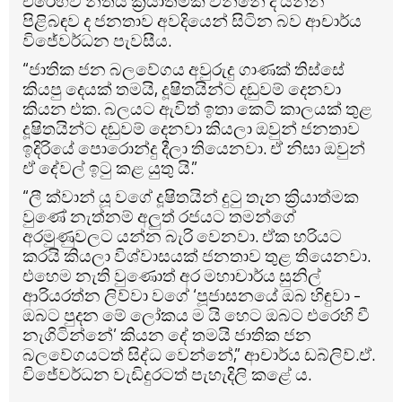
එරෙහිව නීතිය ක්‍රියාත්මක වන්නේ ද යන්න
පිළිබඳව ද ජනතාව අවදියෙන් සිටින බව ආචාර්ය
විජේවර්ධන පැවසීය.
“ජාතික ජන බලවේගය අවුරුදු ගාණක් තිස්සේ
කියපු දෙයක් තමයි, දූෂිතයින්ට දඬුවම් දෙනවා
කියන එක. බලයට ඇවිත් ඉතා කෙටි කාලයක් තුළ
දූෂිතයින්ට දඬුවම් දෙනවා කියලා ඔවුන් ජනතාව
ඉදිරියේ පොරොන්දු දීලා තියෙනවා. ඒ නිසා ඔවුන්
ඒ දේවල් ඉටු කළ යුතු යි.”
“ලී ක්වාන් යූ වගේ දූෂිතයින් දුටු තැන ක්‍රියාත්මක
වුණේ නැත්නම් අලුත් රජයට තමන්ගේ
අරමුණුවලට යන්න බැරි වෙනවා. ඒක හරියට
කරයි කියලා විශ්වාසයක් ජනතාව තුළ තියෙනවා.
එහෙම නැති වුණොත් අර මහාචාර්ය සුනිල්
ආරියරත්න ලිව්වා වගේ ‘පූජාසනයේ ඔබ හිඳුවා -
ඔබට පුදන මේ ලෝකය ම යි හෙට ඔබට එරෙහි වී
නැගිටින්නේ’ කියන දේ තමයි ජාතික ජන
බලවේගයටත් සිද්ධ වෙන්නේ,” ආචාර්ය ඩබ්ලිව්.ඒ.
විජේවර්ධන වැඩිදුරටත් පැහැදිලි කළේ ය.