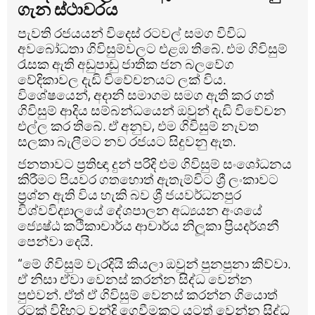
ගැන ස්ථාවරය
පැවති රජයයන් විදෙස් රටවල් සමග විවිධ
අවබෝධතා ගිවිසුම්වලට එළඹ තිබේ. එම ගිවිසුම්
රැසක ඇති අඩුපාඩු ජාතික ජන බලවේග
වේදිකාවල දැඩි විවේචනයට ලක් විය.
විශේෂයෙන්, අදානි සමාගම සමග ඇති කර ගත්
ගිවිසුම් ආදිය සම්බන්ධයෙන් ඔවුන් දැඩි විවේචන
එල්ල කර තිබේ. ඒ අනුව, එම ගිවිසුම් නැවත
සලකා බැලීමට නව රජයට සිදුවනු ඇත.
ජනතාවට ප්‍රතිඥා දුන් පරිදි එම ගිවිසුම් සංශෝධනය
කිරීමට පියවර ගතහොත් ඇතැම්විට ශ්‍රී ලංකාවට
ප්‍රශ්න ඇති විය හැකි බව ශ්‍රී ජයවර්ධනපුර
විශ්වවිද්‍යාලයේ දේශපාලන අධ්‍යයන අංශයේ
ජ්‍යෙෂ්ඨ කථිකාචාර්ය ආචාර්ය නිලූකා ප්‍රියදර්ශනී
පෙන්වා දෙයි.
“මේ ගිවිසුම් වැරදියි කියලා ඔවුන් පුනපුනා කිව්වා.
ඒ නිසා ඒවා වෙනස් කරන්න සිද්ධ වෙන්න
පුළුවන්. ඒත් ඒ ගිවිසුම් වෙනස් කරන්න ගියොත්
රටක් විදිහට වන්දි ගෙවීමකට යටත් වෙන්න සිද්ධ