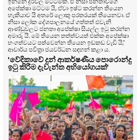
ඉන්නේ දුර්වල මට්ටමක. ඒ නිසා ජනතාවගේ
අපේක්ෂා මට්ටම යි, ඒවා ඉෂ්ට කරන්න තියෙන
හැකියාව යි අතරේ ලොකු පරතරයක් තියෙනවා. ඒ
නිසා ලෝක දේශපාලනයේ ගත්තත් එවැනි
ආණ්ඩුවලට ජනතා අපේක්ෂා සියල්ල ඉටු කරන්න
අමාරු යි. මේ තියෙන තත්ත්වයත් එක්ක අපේක්ෂා
භංගත්වයට පත්වෙන්න තියෙන ඉඩකඩ වැඩි යි,”
ආචාර්ය පවිත්‍රා ජයවර්ධන සඳහන් කළා ය.
'වේදිකාවේ දුන් ආකර්ෂණීය පොරොන්දු
ඉටු කිරීම දැවැන්ත අභියෝගයක්'