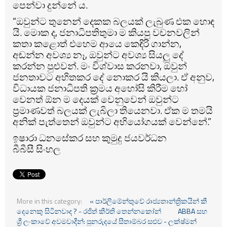
පෙන්වා දුන්නේ ය.
“ඔවුන්ට තුනෙන් දෙකක බලයක් ලැබුණ එක හොඳ
යි. මොක ද, ජනාධිපතිතුමා ම කියපු වචනවලින්
කතා කළොත් එහෙම ආයෙ කෙඳිරි ගාන්න,
අඬන්න අවශ්‍ය නෑ, ඔවුන්ට අවශ්‍ය සියලු දේ
කරන්න පුළුවන්. මං විශ්වාස කරනවා, ඔවුන්
ජනතාවට අහිතකර දේ නොකර යි කියලා. ඒ අනුව,
විධායක ජනාධිපති ක්‍රමය අහෝසි කිරීම හෝ
වෙනත් ඕන ම දෙයක් වෙනුවෙන් ඔවුන්ට
ප්‍රමාණවත් බලයක් ලැබිලා තියෙනවා. ඒක ම තමයි
අනික් පැත්තෙන් ඔවුන්ට අභියෝගයක් වෙන්නේ.”
ඉෂාරා ධනසේකර සහ කුමුදු ජයවර්ධන
බීබීසී සිංහල
More in this category:
« පාර්ලිමේන්තුවේ රාජ්‍යතාන්ත්‍රිකයින් කී
දෙනෙකු සිටිනවාද ? - රජිත් කීර්ති තෙන්නකෝන්
ABBA සහ
ශ්‍රී ලංකාවේ අවමවාදීන්: පුනරුදයේ සීතාම්බර සළුව - ලක්ෂ්මන්