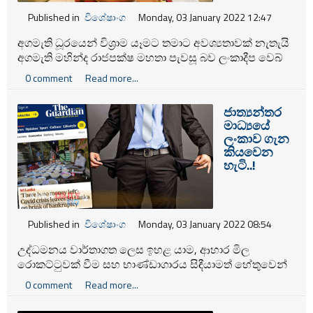
Published in
විශේෂාංග
Monday, 03 January 2022 12:47
අගමැති ධූරයෙන් විශ්‍රාම යෑමට තමාට අවශ්‍යතාවක් නැතැයි
අගමැති මහින්ද රාජපක්ෂ මහතා පැවසූ බව ලංකාදීප වෙබ්
අඩවිය වාර්ථා කර ඇත.
0 comment
Read more...
ජාත්‍යන්තර
මාධ්‍යයේ
ලංකාව ගැන
කියවෙන
හැටි..!
Published in
විශේෂාංග
Monday, 03 January 2022 08:54
උද්ධමනය වාර්තාගත ලෙස ඉහළ යාම, ආහාර මිල
රොකට්ටුවක් වීම සහ භාණ්ඩාගාරය සිඳීයාමත් හේතුවෙන්
රට 2022 දී බංකොලොත් විය හැකි බවට ඇති බියත් සමග ශ්‍රී
0 comment
Read more...
ලංකාව ගැඹුරු මූල්‍ය හා මානුෂීය අර්බුදයකට මුහුණ දෙමින්
සිටී.