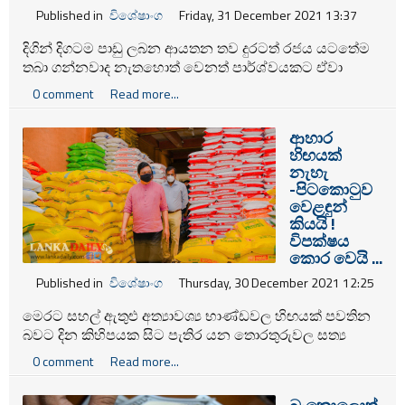
Published in
විශේෂාංග
Friday, 31 December 2021 13:37
දිගින් දිගටම පාඩු ලබන ආයතන තව දුරටත් රජය යටතේම
තබා ගන්නවාද නැතහොත් වෙනත් පාර්ශ්වයකට ඒවා
පවරනවාද යන්න සම්බන්ධව දැඩි තීන්දු තීරණ රැසක් ලබන
0 comment
Read more...
වසරේදී ගැනීමට නියමිත බව ප්‍රවාහන රාජ්‍ය අමාත්‍ය දිලුම්
අමුණුගම පවසයි.
ආහාර
හිඟයක්
නැහැ
-පිටකොටුව
වෙළඳුන්
කියයි !
විපක්ෂය
කොර වෙයි ...
Published in
විශේෂාංග
Thursday, 30 December 2021 12:25
මෙරට සහල් ඇතුළු අත්‍යාවශ්‍ය භාණ්ඩවල හිඟයක් පවතින
බවට දින කිහිපයක සිට පැතිර යන තොරතුරුවල සත්‍ය
අසත්‍යතාව සොයා බැලීම සදහා අමාත්‍ය බන්දුල ගුණවර්ධන
0 comment
Read more...
මහතා පිටකොටුව තොග වෙළෙද හුවමාරුවේ නිරීක්ෂණ
චාරිකාවක නිතර වුණා.