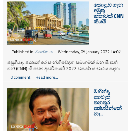
කොළඹ ගැන
අමුතු
කතාවක් CNN
කියයි
Published in
විශේෂාංග
Wednesday, 05 January 2022 14:07
පසුගියදා ජාත්‍යන්තර සංන්නිවේදන සමාගමක් වන සී එන්
එන් (CNN) හි වෙබ් අඩවියෙහි 2022 වසරේ සංචාරය සඳහා
හොඳම ස්ථාන කිහිපයක් නම් කර තිබිණි. එහිදී ශ්‍රි ලංකාවේ
0 comment
Read more...
කොළඹ නගරය ගැන අවධාරාත්මක සටහනක් එක් කරමින්
සංචාරය සඳහා ‍තෝරා ගත හැකි හොඳම නගරයක් ලෙස නම්
මහින්ද,
කර තිබිණි.
අගමැති
තනතුර
අත්හරින්නේ
නෑ..