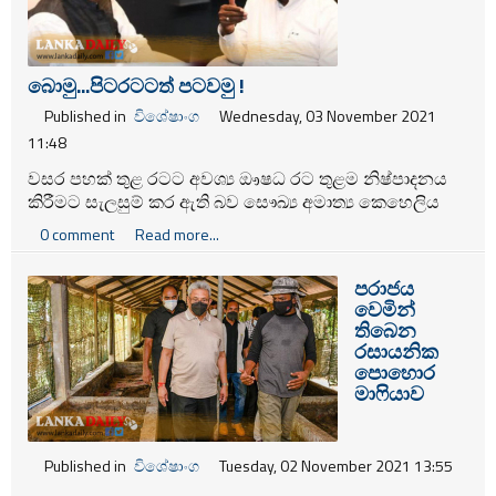
බොමු...පිටරටටත් පටවමු !
Published in
විශේෂාංග
Wednesday, 03 November 2021
11:48
වසර පහක් තුළ රටට අවශ්‍ය ඖෂධ රට තුළම නිෂ්පාදනය
කිරීමට සැලසුම් කර ඇති බව සෞඛ්‍ය අමාත්‍ය කෙහෙලිය
රඹුක්වැල්ල මහතා ශ්‍රී ලංකාවේ ඉන්දීය මහ කොමසාරිස්
0 comment
Read more...
ගෝපාල් බාග්ලේ මහතා සෞඛ්‍ය අමාත්‍යංශයේ දී හමුවු
අවස්ථාවේදී පවසා තිබෙනවා.
පරාජය
වෙමින්
තිබෙන
රසායනික
පොහොර
මා‍ෆියාව
Published in
විශේෂාංග
Tuesday, 02 November 2021 13:55