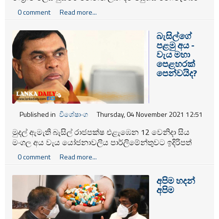
පළමුවනදා සිට ආරම්භ කෙරුණා.
0 comment
Read more...
බැසිල්ගේ
පළමු අය -
වැය මහා
පෙළහරක්
පෙන්වයිද?
Published in
විශේෂාංග
Thursday, 04 November 2021 12:51
මුදල් ඇමැති බැසිල් රාජපක්ෂ එළැඹෙන 12 වෙනිදා සිය
මංගල අය වැය යෝජනාවලිය පාර්ලිමේන්තුවට ඉදිරිපත්
කිරීමට නියමිතය.
0 comment
Read more...
අපිම හදන්
අපිම