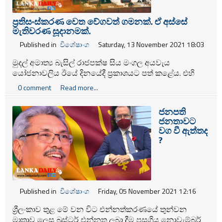
ප්‍රතිසංස්කරණ වෙත වේගවත් ගමනක්. ඒ අස්සේ
මැතිවරණ සූදානමක්.
Published in
විශේෂාංග
Saturday, 13 November 2021 18:03
මුදල් අමාත්‍ය බැසිල් රාජපක්ෂ සිය මංගල අයවැය
යෝජනාවලිය ඊයේ දිනයේදී ප්‍රකාශයට පත් කළේය. එහි
මතුපිට පෙනුමෙන් කතා කළ හැකි ආකර්ෂණිය දෑ
0 comment
Read more...
බොහොමයක් තිබුණත්, කොළෙ වහල ගැහිල්ලක් කියා
කීමට හැකි යටි පෙළක් ඒ තුළ පැහැදිලිව හඳුනාගත හැකිය.
ජනපති
බැසිල් රාජපක්ෂ මහතා තම ආර්ථික ප්‍රතිපත්තිය මේ යැයි
ජනතාවට
කියා සෘජුව පැවැසීමක් මේ අය වැය යෝජනාවලිය තුළම
වග වී ඇත්තද
දකින්න්ට නැත.
?
Published in
විශේෂාංග
Friday, 05 November 2021 12:16
ශ්‍රීලංකාව තුළ මේ වන විට එන්නත්කරණයේ තුන්වන
මාත්‍රාව ලෙස බුස්ටර් එන්නත ලබා දීම පසුගිය නොවැම්බර්