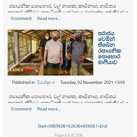
රසායනික පොහොර, වල් නාශක, කෘමිනාශ, භාවිතය
තහනම් කිරීමට ජනාධිපති ගෝඨාභය රාජපක්ෂ ගත් තීරණය
අභියෝගයට ලක් කිරීමට රසායනික කෘෂි මා‍ෆියාකරුවන්
0 comment
Read more...
ගත් තීරණය මේ වන විට බරපතල පරාජයකට ලක්වෙමින්
තිබෙන බව පෙනෙන්නට තිබේ.
පරාජය
වෙමින්
තිබේන
රසායනික
පොහොර
මා‍ෆියාව
Published in
විශේෂාංග
Tuesday, 02 November 2021 13:55
රසායනික පොහොර, වල් නාශක, කෘමිනාශ, භාවිතය
තහනම් කිරීමට ජනාධිපති ගෝඨාභය රාජපක්ෂ ගත් තීරණය
අභියෝගයට ලක් කිරීමට රසායනික කෘෂි මා‍ෆියාකරුවන්
0 comment
Read more...
ගත් තීරණය මේ වන විට බරපතල පරාජයකට ලක්වෙමින්
තිබෙන බව පෙනෙන්නට තිබේ.
Start
«
58
59
60
61
62
63
64
65
66
67
»
End
Page 63 of 208