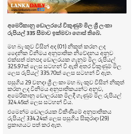
අමෙරිකානු ඩොලරයේ විකුණුම් මිල ශ්‍රී ලංකා
රුපියල් 335 සීමාව ඉක්මවා ගොස් තිබේ.
මහ බැංකුව විසින් අද (01) නිකුත් කරන ලද
දෛනික විනිමය අනුපාතික නිවේදනය අනුව
එක්සත් ජනපද ඩොලරයක ගැනුම් මිල රුපියල්
325.97ක් ලෙස සටහන් වී ඇති අතර විකුණුම් මිල
ලෙස රුපියල් 335.70ක් ලෙස සටහන් වී ඇත.
පසුගිය 29 වනදා ශ්‍රී ලංකා මහ බැංකුව විසින් නිකුත්
කරන ලද විනිමය අනුපාතිකයන්ට අනුව,
අමෙරිකානු ඩොලරයක මිලදී ගැණුම් මිල රුපියල්
324.45ක් ලෙස සටහන් විය.
එමෙන්ම ඩොලරයක විකිණීමේ අනුපාතිකය
රුපියල් 334.24ක් ලෙස පසුගිය සිකුරාදා (29)
ප්‍රකාශයට පත් කර ඇත.