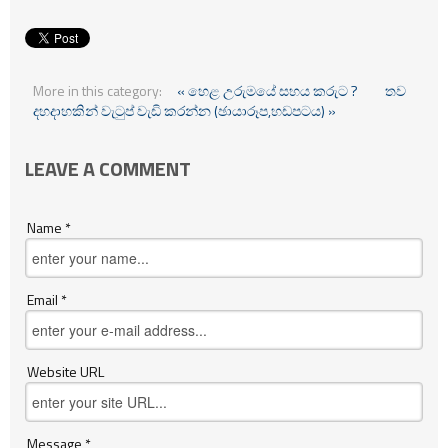
More in this category:
« හෙළ උරුමයේ සහය කරුට ?
තව
දහදාහකින් වැටුප් වැඩි කරන්න (ඡායාරූප,හඩපටය) »
LEAVE A COMMENT
Name *
Email *
Website URL
Message *