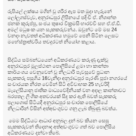
රුපියල් ලක්ෂය මගින් වූ ශරීර ඇප මත මුදා හැරුනේ
ලෝලුගස්වැව, අනුරාධපුර ලිපිනයේ පදිංචි ඒ. නිශාන්ත
ජනක කුරුප්පු, සංජය තුෂාර වික්‍රමසිංහාරච්චි සහ ඒ.ඒ.ඩී.
අමල් මධුෂංක යන සැකකරුවන්ය. ඔවුන්ට මේ මස 24
වනදා නැවතත් අධිකරණය හමුවේ පෙනී සිටින ලෙසට
මහේස්ත්‍රාත්වරිය තවදුරටත් නියෝග කළාය.
සිද්ධිය සම්බන්ධයෙන් අධීකරණයට කරුණු දැක්වූ
අනුරාධපුර මූලස්ථාන පොලීසියේ ළමා හා කාන්තා
කාර්යංශය වෙනුවෙන් වූ නිලධාරී පැවසූවේ ප්‍රධාන
සැකකරු පසුගිය 16වැනිදා අනුරාධපුර පැරණි පූජා නගරයේ
සංචාරයක නිරත වෙමින් සිටි අවිවාහක 25 හැවරිදි
මැලේසියානු ජාතික මාධ්‍ය‍වේදිනියක් වන අදාල කාන්තාවට
බරපතල ලිංගික අතවරයක් සිදු කර ඇති බවත් සැකකරු
පලාගොස් සිටියදී අනුරාධපුර සංචාරක පොලීසියේ
නිලධාරීන් විසින් අත්අඩංගුවට ගනු ලැබ තිබුණු බවත්ය.
මෙම සිද්ධියට ආධාර අනුබල දුන් බව කියන සෙසු
සැකකරුවන් තිදෙනාද අත්අඩංගුවට ගත් බව පොලීසිය
අධිකරණයට දන්වා තිබේ.