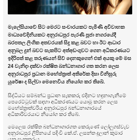
මැලේසියාවේ සිට මෙරට සංචාරයකට පැමිණි අවිවාහක
මාධ්‍යවේදිනියකට අනුරාධපුර පැරණි පූජා නගරයේදී
බරපතල ලිංගික අතවරයක් සිදු කළ බවට හා ඊට ආධාර
අනුබල දුන් බවට සැකපිට අත්අඩංගුවට ගෙන අධිකරණයට
ඉදිරිපත් කළ තරුණයන් සිව් දෙනකුගෙන් එක් අයකු මේ මස
24 වැනිදා දක්වා රක්ෂිත බන්ධනාගාර ගත කරන ලෙස
අනුරාධපුර ප්‍රධාන මහේස්ත්‍රාත් අතිරේක දිසා විනිසුරු
යුරේෂා ද සිල්වා මෙනෙවිය නියෝග කර තිබේ.
සිද්ධියට සම්බන්ධ ප්‍රධාන සැකකරු එදිනට හඳුනාගැනීමේ
පෙරෙට්ටුවක් සඳහා අධීකරණයට යොමු කරන ලෙස
මහේස්ත්‍රාත්වරිය අනුරාධපුර බන්ධනාගාරයේ
අධිකාරිවරයාට නියෝග කර තිබේ.
මෙලෙස රක්ෂිත බන්ධනාගාරගත කෙරුණේ ලෝලුගස්වැව
අනුරාධපුර ලිපිනයේ පදිංචි කේ.ඒ. ලසන්ත දුලාන් කුමාර
යන සැකකරුය.