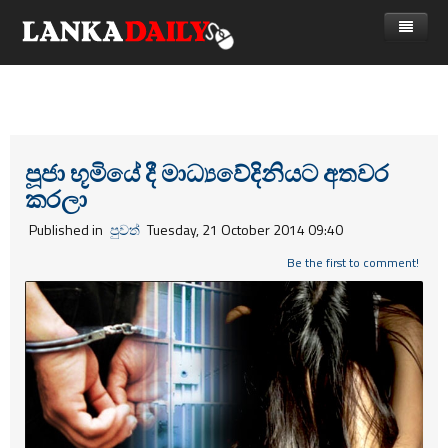
නිවස
පුවත්
Gossip
විදෙස්
පූජා භූමියේ දී මාධ්‍යවේදිනියට අතවර
කරලා
විමසීම්
ක්‍රීඩා
Published in
පුවත්
Tuesday, 21 October 2014 09:40
Advertise with us
කලා
Be the first to comment!
කාලීන සංවාද
විශේෂාංග
Life
විඩියෝ ගැලරිය