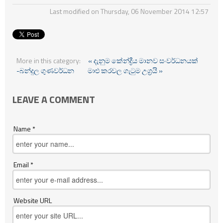
Last modified on Thursday, 06 November 2014 12:57
More in this category:
« දැනුම කේන්ද්‍රීය මානව සංවර්ධනයක්
-බන්දුල ගුණවර්ධන
මාළු කරවල ගැටුම උග්‍රයි »
LEAVE A COMMENT
Name *
Email *
Website URL