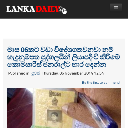
නිවස
පුවත්
Gossip
විදෙස්
මාස 06කට වඩා විදේශගතවනවා නම්
හැදුනුම්පත පුද්ගලයින් ලියාපදිංචි කිරීමේ
විමසීම්
ක්‍රීඩා
කොමසාරිස් ජනරාල්ට භාර දෙන්න
Advertise with us
කලා
Published in
පුවත්
Thursday, 06 November 2014 12:54
කාලීන සංවාද
Be the first to comment!
විශේෂාංග
Life
විඩියෝ ගැලරිය