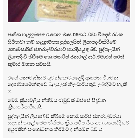
ජාතික හැදුනුම්පත රැගෙන මාස 06කට වඩා විදෙස් රටක
සිටිනවා නම් හැදුනුම්පත පුද්ගලයින් ලියාපදංචිකිරීමේ
කොමසාරිස් ජනරාල්වරයාට භාරදියයුතු බව පුද්ගලයින්
ලියාපදිංචි කිරීමේ කොමසාරිස් ජනරාල් ආර්.එම්.එස් සරත්
කුමාර මහතා පවසයි.
එසේ නොමැතිනම් ගුවන්තොටුපලේදී ආගමන විගමන
දෙපාර්තමේන්තුවේ බලයලත් නිලධාරීයකුට ලබාදීමට හැකි
ය.
මෙම ක්‍රියාවලිය නීතිමය රාමුවක් ඔස්සේ සිදුවන
ක්‍රියාපටිපාටියකි.
පුද්ගලයින් ලියාපදිංචි කිරීමේ කොමසාරිස් ජනරාල්වරයා
සඳහන් කළේ මෙම නීතිමය ක්‍රියාපටිපාටිය අනාගතයේදී යම්
අයුරකින් සංශෝධනය කිරීමට ද නියමිත බව ය.