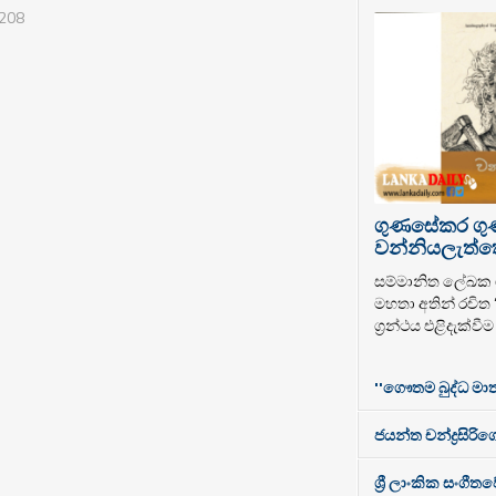
 208
ගුණසේකර ග
වන්නියලැත්තෝ
සම්මානිත ලේඛ
මහතා අතින් රචිත
ග්‍රන්ථය එළිදැක්වී
''ගෞතම බුද්ධ මාත
ජයන්ත චන්ද්‍රසිරිගේ
ශ්‍රී ලාංකික සංගී