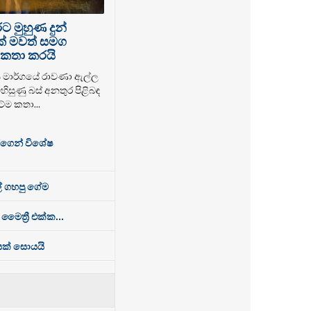
 මුහුණ දුන්
ක් මවත් සමග
කතා කරයි
ය මාර්ගයේ රාවණා ඇල්ල
හිසුණු බස් අනතුර පිළිබඳ
ේම කතා...
්ගෙන් විශේෂ
් ගහපු ගේම
 මෛත්‍රී එක්ක...
ෙසක් සොයයි