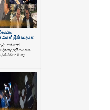
විපක්ෂ
ැසක් ප්‍රීති සාදයක
රුද්ධ පක්ෂයත්
ේශපාලඥයින් රැසක්
 පැවති විවාහ මංගල