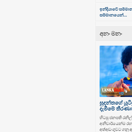
ඉන්දියාවේ සම්මා
සම්මානයෙන්...
අනං මනං
සුදන්තගේ යූටි
දැමීමේ තීරණාත
හිටපු ජනපති රනිල් 
අනිවාර්යෙන්ම රහස
අත්අඩංගුවට ගනු ඇ