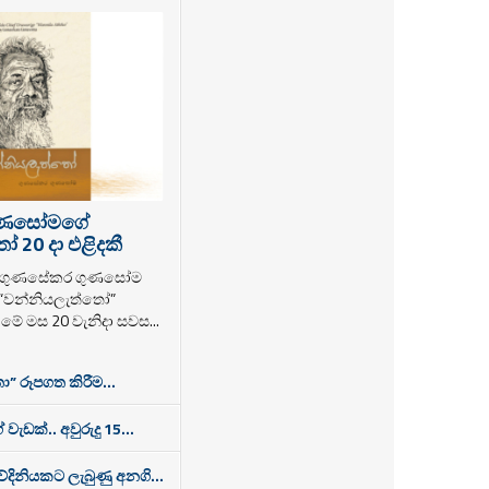
ුණසෝමගේ
 20 දා එළිදකී
ක ගුණසේකර ගුණසෝම
 “වන්නියලැත්තෝ”
ම මේ මස 20 වැනිදා සවස...
ා” රූපගත කිරීම...
 වැඩක්.. අවුරුදු 15...
තවේදිනියකට ලැබුණු අනගි...