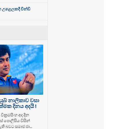
න උළෙලකදී වින්ඩි
යුබ් නාලිකාව වසා
්මක දිනය අදයි !
වික්‍රමසිංහ අද දින
් පොලිසිය විසින්
ති බවට සමාජ ජා...