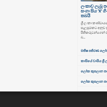
ලංකාව ලැබූ 
සංගා සිය 'X'
තබයි
ශ්‍රී ලංකා කණ්ඩාය
සැලසුමකට අනුව ක්
පිතිකරුවන්ගෙන් 
බ...
මතීෂ පතිරණ ලෝ
කාසියේ වාසිය ශ්‍රී
ලෝක කුසලාන තරගා
ලෝක කුසලාන තරගාව