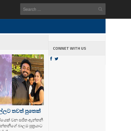
CONNET WITH US
ල්ලට තවත් පුතෙක්
ල්පියෙක් වන සජිත ඇන්තනී
්තනීගේ බාලම පුත්‍රයාට