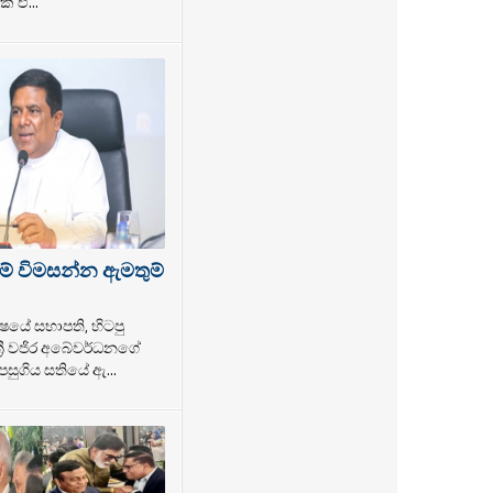
් ඒ...
ම් විමසන්න ඇමතුම්
ෂයේ සභාපති, හිටපු
්‍රී වජිර අබේවර්ධනගේ
සුගිය සතියේ ඇ...