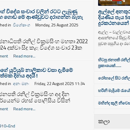
 දේශපාලන කටයුතු සම්බන්ධයෙන් අද
කර තිබේ.
ක්සත් ජාතික පක්ෂය මාධ්‍ය සාකච්ඡාවක්
ඇල්ලේ අනතුරට
ගේ විදේශ සංචාර වලින් රටට ලැබුණු
තිබිණි.
ිලාභ ගොඩ මේ ආණ්ඩුවට දරාගන්න බැහැ
දියණිය පැය 5
දුරකථනයෙන් 
shed in
විශේෂාංග
Monday, 25 August 2025
ඇල්ල – වැල්ලවා
ආසන්නයේ සිදුවූ බි
ජනාධිපති රනිල් වික්‍රමසිංහ මහතා 2022
පුවත පසුගිය දා රට
024 දක්වා සිදු කළ විදේශ සංචාර 23ක
වලින් රටට ලැබුණු ප්‍රතිලාභ අඩංගු
ment
Read more...
 ලේඛනයක් ආණ්ඩු පක්ෂයේ ප්‍රධාන
හිටපු ජනපති රනිල
ප්‍රකාශයක්.....
ායක නලින්ද ජයතිස්ස මහතා පසුගිය
ගේ යූටියුබ් නාලිකාව වසා දැමීමේ
මස 08 වනදා පාර්ලිමේන්තුවේ සභාගත
ත්මක දිනය අදයි !
රෝහලේ සිට රනිල
බිණි.
shed in
අනං මනං
Friday, 22 August 2025 11:34
හරිනි මැදියම් රැයේ
ජනපති රනිල් වික්‍රමසිංහ අද දින
ර්යෙන්ම රහස් පොලිසිය විසින්
මහින්ද කුලී නිව
ංගුවට ගනු ඇති බවට සමාජ ජාලා
ment
Read more...
යාකාරවරයෙක් වශයෙන් කටයුතු කරන
ත තිලකසිරි සඳහන් කරයි.
කලා
9
10
»
End