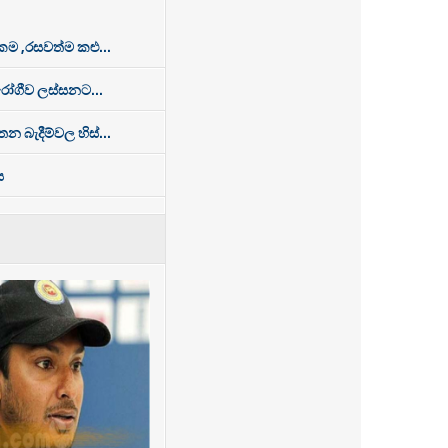
 ,රසවත්ම කළු...
රෝගීව ලස්සනට...
න බැදීම්වල හිස්...
ය