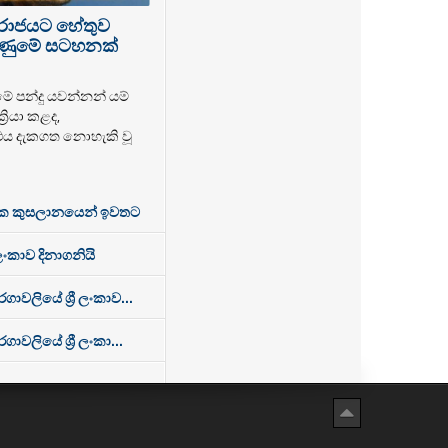
පරාජයට හේතුව
 ගිණුමේ සටහනක්
මේ පන්දු යවන්නන් යම්
‍රියා කළද,
එය දැකගත නොහැකි වූ
ක කුසලානයෙන් ඉවතට
 ලංකාව දිනාගනියි
වලියේ ශ්‍රී ලංකාව...
ලියේ ශ්‍රී ලංකා...