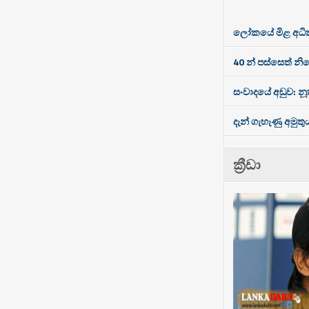
ලෝකයේ මිළ අධිකම
40 න් පස්සෙත් නි
සංවාදයේ අඩුව: නූත
දැන් ගැහැණු අමුතු
ක්‍රීඩා