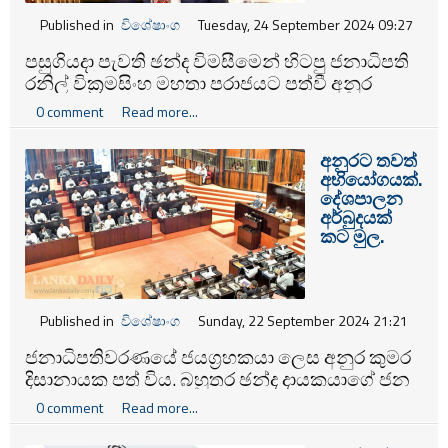
Published in
විශේෂාංග
Tuesday, 24 September 2024 09:27
පසුගියදා පැවති ඡන්ද විමසීමෙන් හිටපු ජනාධිපති
රනිල් වික්‍රමසිංහ මහතා පරාජයට පත්වී අනුර
කුමාර දිසානායක ජනාධිපති ධුරයට පත් වීමත්
0 comment
Read more...
අගමැති දිනේෂ් ගුණවර්ධන ඇතුළු කැබිනට්
මණ්ඩලය විසුරුවා හැරීමත් සිදුව තිබෙන තත්වය ශ්‍රී
අනුරට තවත්
ලංකා මහ බැංකු අධිපති ආචාර්ය පී නන්දලාල්
අභියෝගයක්.
වීරසිංහ සිය ධුරයෙන් ඉවත් වෙනු ඇති බව හෝ
දේශපාලන
ඔහුව ඉවත් කරනු ඇති බවට රාවයක් පැතිර තිබේ.
අර්බුදයක්
කට මුල.
Published in
විශේෂාංග
Sunday, 22 September 2024 21:21
ජනාධිපතිවරණයේ ජයග්‍රහකයා ලෙස අනුර කුමර
දිසානායක පත් විය. බහුතර ඡන්ද දායකයාගේ ජන
වරමක් නොවුණත්, සුළුතරය අතරින් සුළුතරයේ
0 comment
Read more...
බහුතරය අත්පත් කරගැනීමක් වුණත්
ව්‍යවස්ථානුකූලව ජනාධිපතිවරයා ඔහුය. ඉදිරි වසර