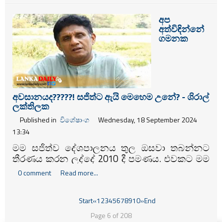
අප
අත්විඳින්නේ
ගමනක
අවසානයද?????! සජිත්ට ඇයි මෙහෙම උනේ? - ශිරාල්
ලක්තිලක
Published in
විශේෂාංග
Wednesday, 18 September 2024
13:34
මම සජිත්ව දේශපාලනය තුල ඔසවා තබන්නට
තීරණය කරන ලද්දේ 2010 දී පමණය. එවකට මම
කෝට්ටේ එජාප සංවිධායකයාය. රනිල් සමග
0 comment
Read more...
අතිශය සමීපව සිටියේය. දීර්ඝ කාලයක් දේශපාලන
පරාජයන් නිසා හෙම්බත්ව සිටි අපට සජිත් නව
බලාපොරොත්තුවක් ගෙන දුන්නේය.
Start
«
1
2
3
4
5
6
7
8
9
10
»
End
Page 6 of 208