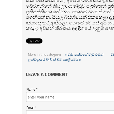
සාකච්ඡා කරන්නේ, අපේ කර්මාන්තය ඉන්
බේරගන්නේ කියලා. ආණ්ඩුව පැත්තෙන් ප්‍රත
ප්‍රතිපත්තියක ඉන්නවා. කෙසේ වෙතත් ද
ගෙනියන්න, සියලු බස්හිමියන් එකහෙළා 
කටයුතු කරමු කියලා. කෙසේ වෙතත් අපි සංගම
කරලා අවසන් තීරණය අද දිනයේ දැනුම් දෙන
More in this category:
« වැසි තත්වයේ වැඩි වීමක්
ව
ලක්වනුයේ 54% ක් බව හෙළිවෙයි »
LEAVE A COMMENT
Name *
Email *