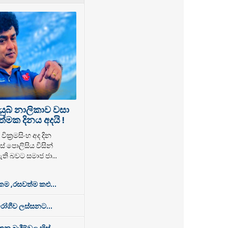
යුබ් නාලිකාව වසා
්මක දිනය අදයි !
වික්‍රමසිංහ අද දින
් පොලිසිය විසින්
ති බවට සමාජ ජා...
 ,රසවත්ම කළු...
රෝගීව ලස්සනට...
න බැදීම්වල හිස්...