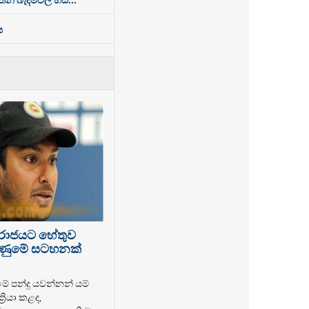
ය
පරාජයට හේතුව
 ගිණුමේ සටහනක්
මේ පන්දු යවන්නන් යම්
‍රියා කළද,