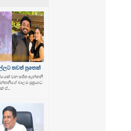
ල්ලට තවත් පුතෙක්
ල්පියෙක් වන සජිත ඇන්තනී
්තනීගේ බාලම පුත්‍රයාට
් ඒ...