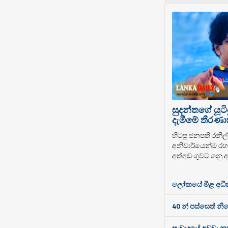
සුදන්තගේ යූටි
දැමීමේ තීරණාත
හිටපු ජනපති රනිල් 
අනිවාර්යෙන්ම රහස
අත්අඩංගුවට ගනු ඇ
ලෝකයේ මිළ අධිකම
40 න් පස්සෙත් නි
සංවාදයේ අඩුව: නූත