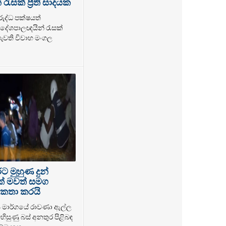
ැසක් ප්‍රීති සාදයක
රුද්ධ පක්ෂයත්
ේශපාලඥයින් රැසක්
 පැවති විවාහ මංගල
 මුහුණ දුන්
ක් මවත් සමග
කතා කරයි
ය මාර්ගයේ රාවණා ඇල්ල
හිසුණු බස් අනතුර පිළිබඳ