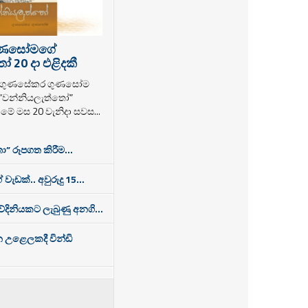
ුණසෝමගේ
 20 දා එළිදකී
ක ගුණසේකර ගුණසෝම
 “වන්නියලැත්තෝ”
ම මේ මස 20 වැනිදා සවස...
ා” රූපගත කිරීම...
 වැඩක්.. අවුරුදු 15...
තවේදිනියකට ලැබුණු අනගි...
න උළෙලකදී වින්ඩි