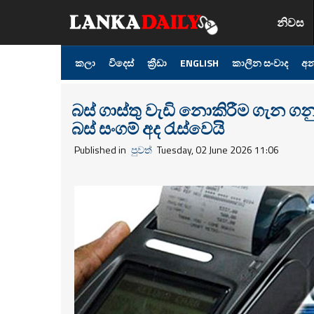
නිවස
කලා
විදෙස්
ක්‍රීඩා
ENGLISH
කාලීන සංවාද
අන
බස් ගාස්තු වැඩි නොකිරීම ගැන ගනු 
බස් සංගම් අද රැස්වෙයි
Published in
පුවත්
Tuesday, 02 June 2026 11:06