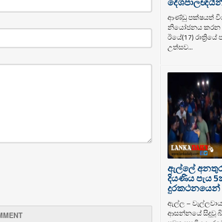
දේශපාලඥයින් ර
ආණ්ඩු පක්ෂයත් වි
නියෝජනය කරන ද
ඊයේ(17) රාත්‍රියේ
උත්සව...
ඇල්ලේ අනතුරට
දියණිය පැය 5
දුරකථනයෙන් 
ඇල්ල – වැල්ලවා
ආසන්නයේ සිදුවූ බි