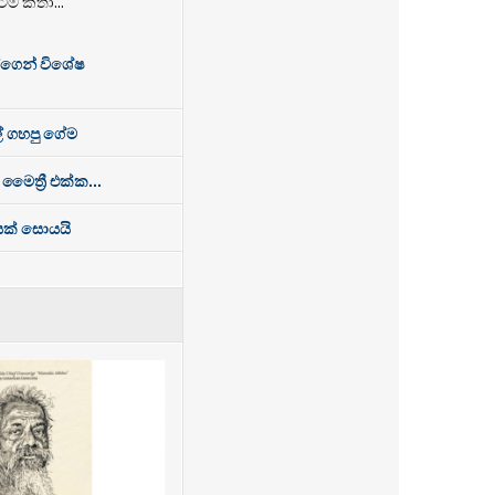
ේම කතා...
්ගෙන් විශේෂ
් ගහපු ගේම
 මෛත්‍රී එක්ක...
ෙසක් සොයයි