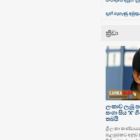
දැන් ගැහැණු අමුතු
ක්‍රීඩා
ලංකාව ලැබූ 
සංගා සිය 'X'
තබයි
ශ්‍රී ලංකා කණ්ඩාය
සැලසුමකට අනුව ක්