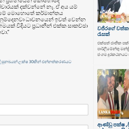
ධන ප්‍රශ්නයෙන් කොහොමද
ිචාරයක් දක්වන්නේ නෑ. ඒ අය යම්
ැන් මේ මොහොතේ කර්මාන්තය
දැනුම්දෙනවා ධාවනයෙන් ඉවත් වෙන්න
යක් විදියට ප්‍රධානීන් එක්ක සාකච්ඡා
වජිරගේ වත්ක
වා."
රැසක්
එක්සත් ජාතික පක්
පාර්ලිමේන්තු මන්ත
ජංගම දුරකථනයට ප
ීදි සුනඛයන් ලක්ෂ 30කින් එන්නත්කරණයට
ආණ්ඩු පක්ෂ ,