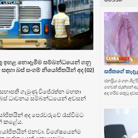
්තු ඉහළ නොදැමීම සම්බන්ධයෙන් ගනු
ීම සඳහා බස් සංගම් නියෝජිතයින් අද (02)
සජිතගේ කැදැ
ජනප්‍රිය රංගන ශි
හෙවත් ජැක්සන් ඇන
සභාපති ගැමුණු විජේරත්න මහතා
අද හරිම සතුටු දවසක
 බස් ධාවනය සම්බන්ධයෙන් අවසන්
යෝජිතයින් අද පෙරවරුවේ රැස්වීමට
න් කළේය.
නියෝජිතයින් එනවා. විශේෂයෙන්ම