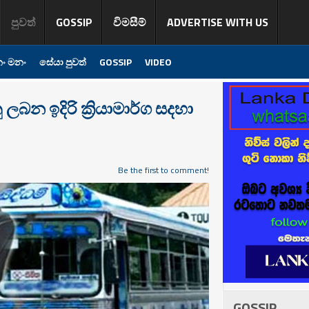
පුවත්
GOSSIP
විමසීම්
ADVERTISE WITH US
ං මනං
සේයා පුවත්
GOSSIP
VIDEO
ලබන ඉදිරි ක්‍රියාමාර්ග සදහා
Be the first to comment!
GOSSIP