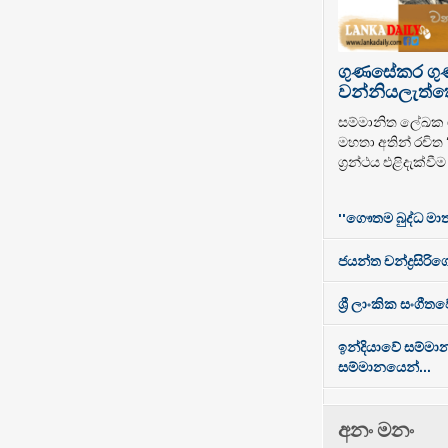
ගුණසේකර ග
වන්නියලැත්තෝ
සම්මානිත ලේඛ
මහතා අතින් රචිත
ග්‍රන්ථය එළිදැක්වී
''ගෞතම බුද්ධ මාත
ජයන්ත චන්ද්‍රසිරිගේ
ශ්‍රී ලාංකික සංගී
ඉන්දියාවේ සම්මා
සම්මානයෙන්...
අනං මනං