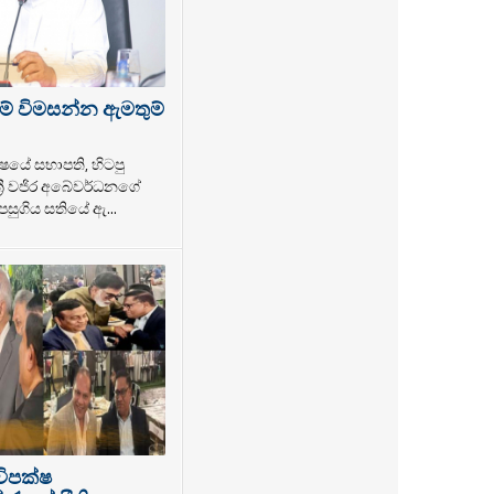
ම් විමසන්න ඇමතුම්
ෂයේ සභාපති, හිටපු
්‍රී වජිර අබේවර්ධනගේ
සුගිය සතියේ ඇ...
විපක්ෂ