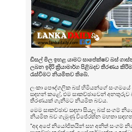
ඩීසල් මිල ඉහළ යාමට සාපේක්ෂව බස් ගාස
ලබන ඉදිරි ක්‍රියාමාර්ග පිළිබදව තීරණය කිර
රැස්වීමට නියමිතව තිබේ.
ලංකා පෞද්ගලික බස් හිමියන්ගේ සංගමයේ 
සඳහන් කළේ, එම සාකච්ඡාවෙන් අනතුරුව
තීරණයක් ගැනීමට නියමිත බවය.
මෙම සාකච්ඡාව සඳහා සියලු බස් සංගම් නි
නියමිත බව ගැමුණු විජේරත්න මහතා සඳහ
"අද අපේ නියෝජිතයින් සහ අනිත් සංගම් 