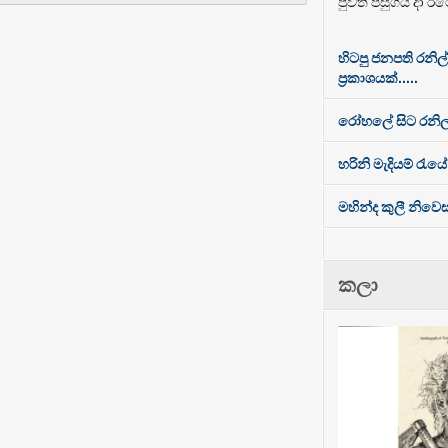
පුවත පසුගිය දා රට
හිටපු ජනපති රනිල
ප්‍රකාශයක්.....
රෝහලේ සිට රනිල
හරිනි මැදියම් රැයේ
මහින්ද කුලී නිව
කලා