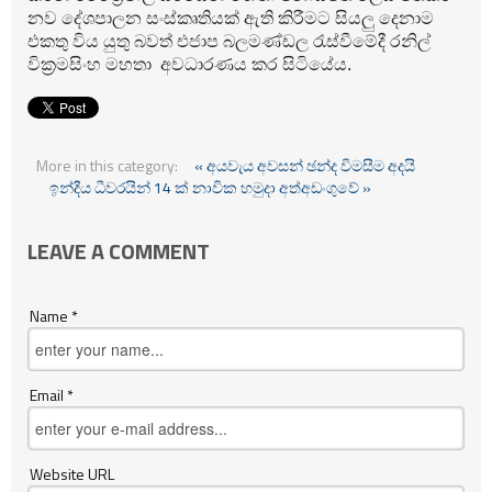
නව දේශපාලන සංස්‌කෘතියක්‌ ඇති කිරීමට සියලු දෙනාම
එකතු විය යුතු බවත් එජාප බලමණ්‌ඩල රැස්‌වීමේදී රනිල්
වික්‍රමසිංහ මහතා අවධාරණය කර සිටියේය.
More in this category:
« අයවැය අවසන් ඡන්ද විමසීම අදයි
ඉන්දීය ධීවරයින් 14 ක් නාවික හමුදා අත්අඩංගුවේ »
LEAVE A COMMENT
Name *
Email *
Website URL