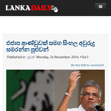
නිවස
පුවත්
Gossip
විදෙස්
එජාප ආණ්‌ඩුවක්‌ සමග සිංහල අවුරුදු
සමරන්න පුළුවන්
විමසීම්
ක්‍රීඩා
Published in
පුවත්
Monday, 24 November 2014 10:47
Advertise with us
කලා
Be the first to comment!
කාලීන සංවාද
විශේෂාංග
Life
විඩියෝ ගැලරිය