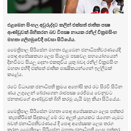
එළඹෙන සිංහල අවුරුද්දට කලින් එක්‌සත් ජාතික පක්‍ෂ
ආණ්‌ඩුවක්‌ බිහිකරන බව විපක්‍ෂ නායක රනිල් වික්‍රමසිංහ
මහතා ගලිගමුවේදී පවසා සිටියේය.
මෛත්‍රිපාල සිරිසේන මහතා එළඹෙන ජනාධිපතිවරණයේදී
පොදු අපේක්‍ෂකයා ලෙස සියලුම පක්‍ෂවල සහයෝගයෙන්
දිනවීමට සියලු දෙනා එකතුවිය යුතු බවද රනිල් වික්‍රමසිංහ
මහතා එහිදී එක්‌සත් ජාතික පාක්‍ෂිකයන්ගෙන් ඉල්ලීමක්‌
කළේය.
රටේ විධායක ජනාධිපති ක්‍රමය අහෝසි කර රට සිරවී සිටින
ණය උගුලෙන් බේරාගෙන රාජපක්‍ෂ රෙජිමය වෙනුවට
ජනතාවගේ ආණ්‌ඩුවක්‌ බිහි කරමු යැයි ඔහු කියා සිටියේය.
මෛත්‍රිපාල සිරිසේන මහතා පොදු අපේක්‍ෂකයා ලෙස පත්කර
කැපකිරීමක්‌ සිදුකළේ මේ රට අලුත් යුගයකට රැගෙන යෑමට
බවත් ජනාධිපතිවරණයේ දී පොදු අපේක්‍ෂක ලෙස තරග
කරන මෛත්‍රිපාල සිරිසේන මහතා ජනාධිපති ලෙස පත්කර