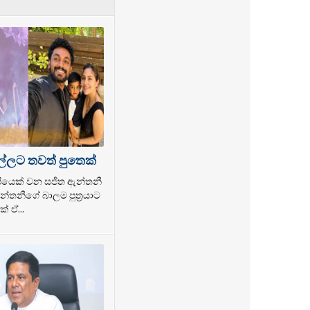
ල්ලට තවත් පුතෙක්
ල්පියෙක් වන සජිත ඇන්තනී
්තනීගේ බාලම පුත්‍රයාට
් ඒ...