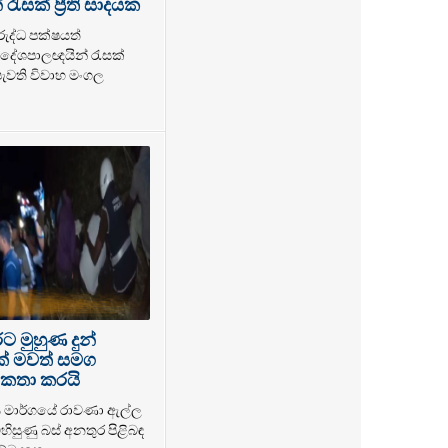
ැසක් ප්‍රීති සාදයක
රුද්ධ පක්ෂයත්
ේශපාලඥයින් රැසක්
 පැවති විවාහ මංගල
 මුහුණ දුන්
ක් මවත් සමග
කතා කරයි
ය මාර්ගයේ රාවණා ඇල්ල
හිසුණු බස් අනතුර පිළිබඳ