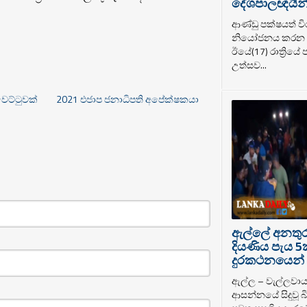
දේශපාලඥයින් ර
ආණ්ඩු පක්ෂයත් වි
නියෝජනය කරන ද
ඊයේ(17) රාත්‍රියේ
උත්සව...
ෙට්ටුවක්
2021 එජාප ජනාධිපති අපේක්ෂකයා
ඇල්ලේ අනතුරට
දියණිය පැය 5
දුරකථනයෙන් 
ඇල්ල – වැල්ලවා
ආසන්නයේ සිදුවූ බි