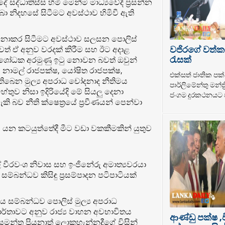
ේ සද්ධාතිස්ස හිමි මෙන්ම මාධ්‍යවේදී ප්‍රසන්න
 නිදහසේ සිටීමට අවස්ථාව හිමිවී ඇති
් නොකර සිටීමට අවස්ථාව සලසන පොලිස්
වජිරගේ වත්ක
වත් ඒ අනුව වරදක් කිරීම සහ ඊට අදාළ
රැසක්
 ශෝධක අරමුණු ඉටු නොවන බවත් ඔවුන්
ෂ , නාමල් රාජපක්ෂ, යෝෂිත රාජපක්ෂ,
එක්සත් ජාතික පක්
බෙන මුල්‍ය අපරාධ චෝදනාද නීතිමය
පාර්ලිමේන්තු මන්ත
ුව නිසා ඉදිරියේදි මේ සියලු දෙනා
ජංගම දුරකථනයට ප
ි බව නීති ක්ෂෙත්‍රයේ ප්‍රවීණයන් පෙන්වා
යන කටයුත්තේදී මීට වඩා වකකීමකින් යුතුව
මල් වීරවංශ නිවාස සහ ඉංජිනේරු අමාත්‍යවරයා
ම්බන්ධව කිසිඳු ප්‍රසම්පාදන පටිපාටියක්
ය සම්බන්ධව පොලිස් මුල්‍ය අපරාධ
ාර්තාවට අනුව රාජ්‍ය වාහන අවභාවිතය
ආණ්ඩු පක්ෂ ,
න්ත ප්‍රියනාත් ලොකුහැන්නදීගේ විසින්