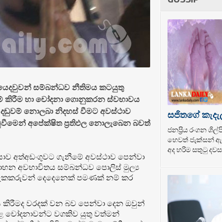
යෙදවුවන් සම්බන්ධව නීතිමය කටයුතු
නම් කිරීම හා චෝදනා ගොනුකරන ස්වභාවය
දඬුවම් නොලබා නිදහස් වීමට අවස්ථාව
සජිතගේ කැදැ
ටුවීමෙන් අපේක්ෂිත ප්‍රතිඵල නොලැබෙන බවත්
ජනප්‍රිය රංගන ශි
හෙවත් ජැක්සන් ඇන
අද හරිම සතුටු දවසක
වරයාව අත්අඩංගුවට ගැනීමේ අවස්ථාව පෙන්වා
 වාහන අවභාවිතය සම්බන්ධව පොලිස් මුල්‍ය
 සැකකරුවන් දෙදෙනෙක් පමණක් නම් කර
ය කිරීමද වරදක් වන බව පෙන්වා දෙන ඔවුන්
ාළ චෝදනාවන්ට වගකිව යුතු වත්මන්