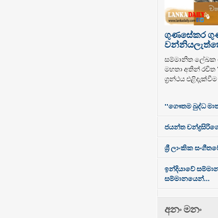
ගුණසේකර ග
වන්නියලැත්තෝ
සම්මානිත ලේඛ
මහතා අතින් රචිත
ග්‍රන්ථය එළිදැක්වී
''ගෞතම බුද්ධ මාත
ජයන්ත චන්ද්‍රසිරිගේ
ශ්‍රී ලාංකික සංගී
ඉන්දියාවේ සම්මා
සම්මානයෙන්...
අනං මනං