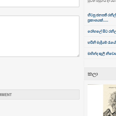
පුවත පසුගිය දා රට
හිටපු ජනපති රනිල
ප්‍රකාශයක්.....
රෝහලේ සිට රනිල
හරිනි මැදියම් රැයේ
මහින්ද කුලී නිව
කලා