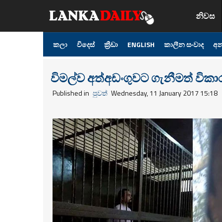
නිවස
කලා
විදෙස්
ක්‍රීඩා
ENGLISH
කාලීන සංවාද
අන
විමල්ව අත්අඩංගුවට ගැනීමත් විකා
Published in
පුවත්
Wednesday, 11 January 2017 15:18