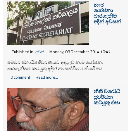
නාම
යෝජනා
බාරගැනිම
අදින් අවසන්
Published in
පුවත්
Monday, 08 December 2014 10:47
මෙවර ජනාධිපතිවරණයට අදාළව නාම යෝජනා
බාරගැනිමේ කටයුතු අදින් අවසන්වීමට නියමිතය.
0 comment
Read more...
නීති විරෝධී
ප‍්‍රවර්ධන
කටයුතු එපා