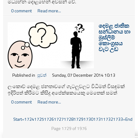
මධ්‍යහ්න දොළහෙන් අවසන් වේ.
0 comment
Read more...
දෙමළ ජාතික
සන්ධානය හා
මුස්ලිම්
කොංග්‍රසය
වැට උඩ
Published in
පුවත්
Sunday, 07 December 2014 10:13
ලංකාෙව් දෙමළ ජනතාවගේ ගැටලුවලට විධිමත් විසඳුමක්
ඉදිරිපත් කිරීමට කිසිදු අපේක්ෂකයෙකු මෙතෙක් සමත්
නොවීම හේතුවෙන් තමන් සහය පළ කරන්නේ කුමන
0 comment
Read more...
පාර්ශවයට ද යන්න මෙතෙක් තීරණයක් ගෙන නොමැති බව
දෙමළ ජාතික සන්ධානය පවසයි.
Start
«
1724
1725
1726
1727
1728
1729
1730
1731
1732
1733
»
End
Page 1729 of 1976