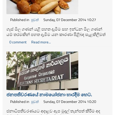
Published in
පුවත්
Sunday, 07 December 2014 10:27
ගෑස් මිල ගණන් යළි පහත දැමීම සහ ඉන්ධන මිල ගණන්
යම් තරමකින් පහත දැමීම යන කාරණා පිළිබඳ සැළකිලිමත්
වෙමින් පාන් ඇතුළු බේකරි නිෂ්පාදන වල මිල ගණන්ද පහත
0 comment
Read more...
දැමීම සම්බන්ධයෙන් අවධානය යොමු වී අැත.
ජනපතිවරණයේ නාමයෝජනා භාරදීම හෙට.
Published in
පුවත්
Sunday, 07 December 2014 10:20
ජනාධිපතිවරණයට අදාළව ඇප මුදල් තැන්පත් කිරීම අද