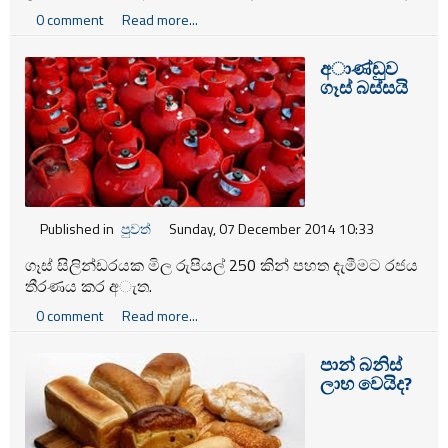
විපක්ෂයේ පොදු අපේක්ෂක මෛත්‍රීපාල සිරිස්න මහතාට
0 comment
Read more...
සහය පළ කිරීමට තීරණය කර තිබේ.
අාණ්ඩුව
ගෑස් බස්සයි
Published in
පුවත්
Sunday, 07 December 2014 10:33
ගෑස් සිලින්ඩරයක මිල රුපියල් 250 කින් පහත දැමීමට රජය
තීරණය කර අැත.
0 comment
Read more...
පාන් බනිස්
ලාභ වෙයිද?