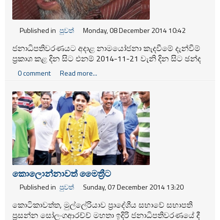
Published in
පුවත්
Monday, 08 December 2014 10:42
ජනාධිපතිවරණයට අදාළ නාමයෝජනා කැදවීමේ දැන්වීම්
ප‍්‍රකාශ කළ දින සිට එනම් 2014-11-21 වැනි දින සිට ඡන්ද
විමසීමේ ප‍්‍රතිඵල අවසන් වීමේ දිනය දක්වා වූ කාල සීමාව
0 comment
Read more...
ජනාධිපතිවරණ කාල සීමාව ලෙස අර්ථ දක්වනු ලැබේ.
කොලොන්නාවත් මෛත්‍රීට
Published in
පුවත්
Sunday, 07 December 2014 13:20
කොටිකාවත්ත, මුල්ලේරියාව ප්‍රාදේශීය සභාවේ සභාපති
ප්‍රසන්න සෝලංගආරච්ච් මහතා ඉදිරි ජනාධිපතිවරණයේ දී