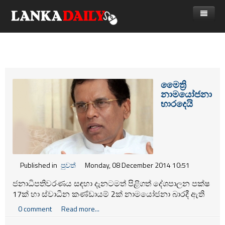
නිවස
පුවත්
Gossip
විදෙස්
මෛත්‍රි
නාමයෝජනා
විමසීම්
ක්‍රීඩා
භාරදෙයි
Advertise with us
කලා
කාලීන සංවාද
විශේෂාංග
Published in
පුවත්
Monday, 08 December 2014 10:51
Life
ජනාධිපතිවරණය සඳහා දැනටමත් පිළිගත් දේශපාලන පක්ෂ
17ක් හා ස්වාධීන කණ්ඩායම් 2ක් නාමයෝජනා බාරදී ඇති
විඩියෝ ගැලරිය
අතර ඒ අනූව දැනට අපේක්ෂකයින් 19 දෙනෙකු මෙවර
0 comment
Read more...
ජනපති පුටුවට තරඟ වැදීමට නියමිතය.