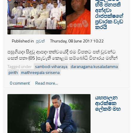
චෝදනා ගොනු කිරීම සිදුවිය.
හිමි ජනපති
අන්දවා
රාජපක්ෂගේ
ප්‍රචාරක වැඩ
කරයි
Published in
පුවත්
Thursday, 08 June 2017 10:22
පසුගියදා සිදුවූ ආපදා තත්වයේදී එම විපතට පත් වූවන්ට
සෙත් පතා (05 )පැවැති කොළඹ සම්බෝධි විහාරය මඟින්
සංවිධානය කළ පිරිත් සජ්ඣායනය මහින්ද රාජපක්ෂගේ
Tagged under
sambodi viiharaya
daranagama kusaladamma
ප්‍රචාරක ව්‍යාපෘතියක් බවට පත්ව තිබූ බවට තොරතුරු
pirith
maithreepala sirisena
අනාවරණය වී තිබේ.
0 comment
Read more...
යහපාලන
ආරක්ෂක
ලේකම් මහ