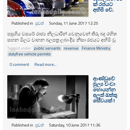
ක් රජයට
අහිමි වේ.
Published in
පුවත්
Sunday, 11 June 2017 12:25
පසුගිය වසරේ රාජ්‍ය නිලධාරීන් වෙනුවෙන් තීරු බදු රහිත
සහන මිලට වාහන බලපත්‍ර ලබා දීම නිසා රජයට අහිමි වූ
ආදායම රුපියල් බිලියන 38.2 වන බව මුදල් අමාත්‍යංශයේ
Tagged under
public servants
revenue
Finance Ministry
2016 වාර්ෂික වාර්තාවේ දැක්වේ. කෙසේ නමුත් ඒ ඊට පෙර
dutyfree vehicle permits
2015 වසරේ පාඩුවට වඩා බිලියන 2 ක අඩුවීමකි.
0 comment
Read more...
ආණ්ඩුවේ
මුල්‍ය වංචා
හොයන්න
අලුත් ඔත්තු
සේවයක් !
Published in
පුවත්
Saturday, 10 June 2017 11:36